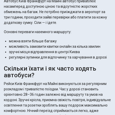
Автобус Київ Франкфурт на Майні автобус приваблює
насамперед доступною ціною та відсутністю жорстких
обмежень на багаж. Не потрібно приїжджати в аеропорт за
три години, проходити зайві перевірки або платити за кожну
додаткову сумку. Сіли — і їдете.
Основні переваги наземного маршруту:
можна взяти більше багажу
можливість замовити квитки онлайн за кілька хвилин
зручні місця відправлення в центрі Києва
регулярні зупинки для відпочинку та харчування в дорозі
Скільки їхати і як часто ходять
автобуси?
Рейси Київ Франкфурт на Майні виконуються за регулярним
розкладом і тривалістю поїздки. Час у дорозі становить
орієнтовно 28–36 годин залежно від маршруту та умов на
кордоні. Зручні крісла, приємна свіжість повітря, індивідуальне
освітлення та розетки зроблять вашу подорож максимально
комфортною. Нічний переїзд сприймається легко, адже