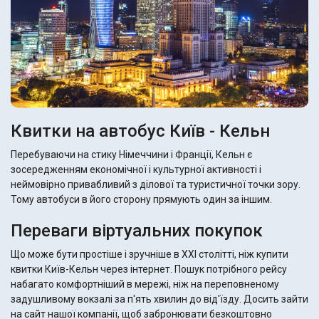
Квитки на автобус Київ - Кельн
Перебуваючи на стику Німеччини і Франції, Кельн є
зосередженням економічної і культурної активності і
неймовірно привабливий з ділової та туристичної точки зору.
Тому автобуси в його сторону прямують один за іншим.
Переваги віртуальних покупок
Що може бути простіше і зручніше в XXI столітті, ніж купити
квитки Київ-Кельн через інтернет. Пошук потрібного рейсу
набагато комфортніший в мережі, ніж на переповненому
задушливому вокзалі за п'ять хвилин до від'їзду. Досить зайти
на сайт нашої компанії, щоб забронювати безкоштовно