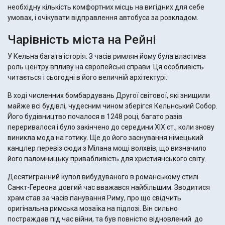
необхідну кількість комфортних місць на вигідних для себе
умовах, і очікувати відправлення автобуса за розкладом.
Чарівність міста на Рейні
У Кельна багата історія. З часів римлян йому була властива
роль центру впливу на європейські справи. Ця особливість
читається і сьогодні в його величній архітектурі.
В ході численних бомбардувань Другої світової, які знищили
майже всі будівлі, чудесним чином зберігся Кельнський Собор.
Його будівництво почалося в 1248 році, багато разів
переривалося і було закінчено до середини XIX ст., коли знову
виникла мода на готику. Ще до його заснування німецький
канцлер перевіз сюди з Мілана мощі волхвів, що визначило
його паломницьку привабливість для християнського світу.
Десятигранний купол вибудуваного в романському стилі
Санкт-Гереона довгий час вважався найбільшим. Зводитися
храм став за часів панування Риму, про що свідчить
оригінальна римська мозаїка на підлозі. Він сильно
постраждав під час війни, та був повністю відновлений до