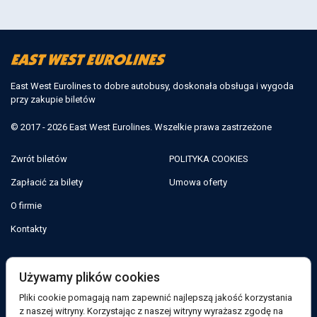
East West Eurolines to dobre autobusy, doskonała obsługa i wygoda
przy zakupie biletów
© 2017 - 2026 East West Eurolines. Wszelkie prawa zastrzeżone
Zwrót biletów
POLITYKA COOKIES
Zapłacić za bilety
Umowa oferty
O firmie
Kontakty
Jesteśmy w sieciach społecznościowych:
Używamy plików cookies
Pliki cookie pomagają nam zapewnić najlepszą jakość korzystania
Facebook
z naszej witryny. Korzystając z naszej witryny wyrażasz zgodę na