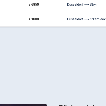
z 6850
Düsseldorf ⟶ Stryj
z 3800
Düsseldorf ⟶ Krzemieńc