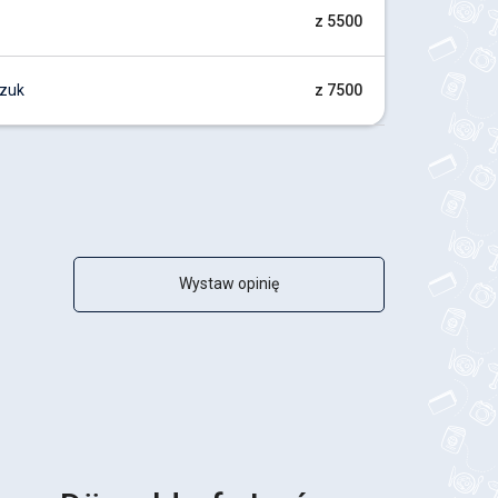
z 5500
zuk
z 7500
Wystaw opinię