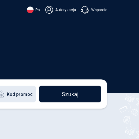
Wsparcie
Pol
Autoryzacja
їнська
ский
+38 098 815 44 44
ki
+48 508 154 444
+49 152 581 544 44
ish
Czatuj w Viberze
Chatbot w Telegramie
Czatuj w Messengerze
Szukaj