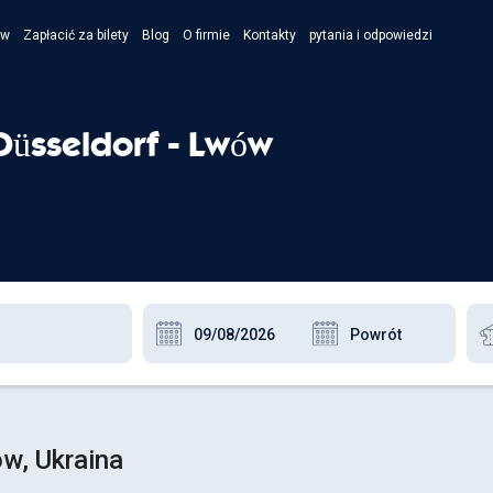
ów
Zapłacić za bilety
Blog
O firmie
Kontakty
pytania i odpowiedzi
- Укра
- Рус
Düsseldorf - Lwów
- Pols
- Engl
w, Ukraina