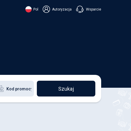
Wsparcie
Pol
Autoryzacja
їнська
ский
+38 098 815 44 44
ki
+48 508 154 444
+49 152 581 544 44
ish
Czatuj w Viberze
Chatbot w Telegramie
Czatuj w Messengerze
Szukaj