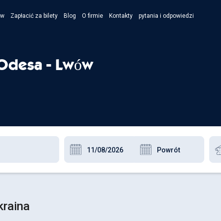
ów
Zapłacić za bilety
Blog
O firmie
Kontakty
pytania i odpowiedzi
- Укра
- Рус
 Odesa - Lwów
- Pols
- Engl
kraina