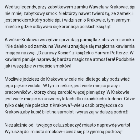
Według legendy, przy zabytkowym zamku Wawelu w Krakowie, śpi
nie mniej zabytkowy smok. Niektórzy nawet twierdzą, że zamek, i
jest smokiem,który sobie śpi, i widzi sen o Krakowie, tym samym
mieście gdzie odbywała się koronacja polskich książąt...
A wókoł Krakowa wszędzie sprzedają pamiątki z obrazem smoka
! Nie daleko od zamku na Wawelu znajduje się magiczna kawiarnia
mająca nazwę- „Dziurawy Kocioł” z książek o Harrym Potterze. W
kawiarni panuje naprawdę bardzo magiczna atmosfera! Podobnie
jak i wszędzie w mieście smoków!
Możliwie jedziesz do Krakowa w cale nie ,dlatego,aby podziwiać
jego piękne widoki . W tym mieście, jest wiele miejsc pracy i
pracowników , którzy chcą zarobić więcej pieniędzy. W Krakowie
jest wiele miejsc na uniwersytetach dla ukraińskich studenci. Gdzie
tylko dalej nie polecisz z Krakowa?-wielu osób przyjeżdża do
Krakowa,aby kupić bilet na samolot i wyruszaj w dalszą podróż!
Niezależnie od twojego celu,zobaczyć miasto naprawdę warto!
Wyruszaj do miasta smoków-i ciesz się przyjemną podróżą!