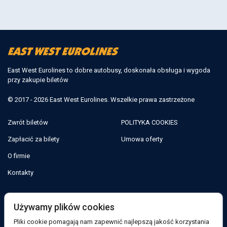
East West Eurolines to dobre autobusy, doskonała obsługa i wygoda
przy zakupie biletów
© 2017 - 2026 East West Eurolines. Wszelkie prawa zastrzeżone
Zwrót biletów
POLITYKA COOKIES
Zapłacić za bilety
Umowa oferty
O firmie
Kontakty
Jesteśmy w sieciach społecznościowych:
Używamy plików cookies
Pliki cookie pomagają nam zapewnić najlepszą jakość korzystania
Facebook