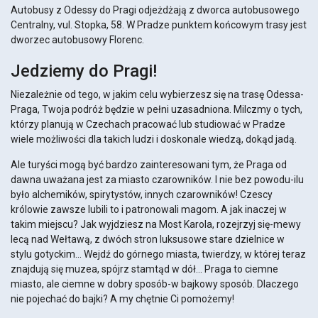
Autobusy z Odessy do Pragi odjeżdżają z dworca autobusowego
Centralny, vul. Stopka, 58. W Pradze punktem końcowym trasy jest
dworzec autobusowy Florenc.
Jedziemy do Pragi!
Niezależnie od tego, w jakim celu wybierzesz się na trasę Odessa-
Praga, Twoja podróż będzie w pełni uzasadniona. Milczmy o tych,
którzy planują w Czechach pracować lub studiować w Pradze
wiele możliwości dla takich ludzi i doskonale wiedzą, dokąd jadą.
Ale turyści mogą być bardzo zainteresowani tym, że Praga od
dawna uważana jest za miasto czarowników. I nie bez powodu-ilu
było alchemików, spirytystów, innych czarowników! Czescy
królowie zawsze lubili to i patronowali magom. A jak inaczej w
takim miejscu? Jak wyjdziesz na Most Karola, rozejrzyj się-mewy
lecą nad Wełtawą, z dwóch stron luksusowe stare dzielnice w
stylu gotyckim... Wejdź do górnego miasta, twierdzy, w której teraz
znajdują się muzea, spójrz stamtąd w dół... Praga to ciemne
miasto, ale ciemne w dobry sposób-w bajkowy sposób. Dlaczego
nie pojechać do bajki? A my chętnie Ci pomożemy!