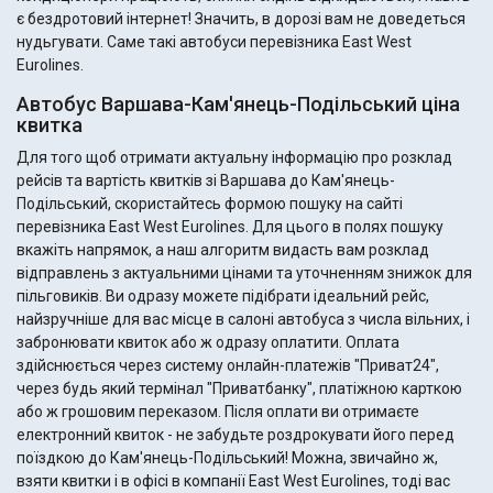
є бездротовий інтернет! Значить, в дорозі вам не доведеться
нудьгувати. Саме такі автобуси перевізника East West
Eurolines.
Автобус Варшава-Кам'янець-Подільський ціна
квитка
Для того щоб отримати актуальну інформацію про розклад
рейсів та вартість квитків зі Варшава до Кам'янець-
Подільський, скористайтесь формою пошуку на сайті
перевізника East West Eurolines. Для цього в полях пошуку
вкажіть напрямок, а наш алгоритм видасть вам розклад
відправлень з актуальними цінами та уточненням знижок для
пільговиків. Ви одразу можете підібрати ідеальний рейс,
найзручніше для вас місце в салоні автобуса з числа вільних, і
забронювати квиток або ж одразу оплатити. Оплата
здійснюється через систему онлайн-платежів "Приват24",
через будь який термінал "Приватбанку", платіжною карткою
або ж грошовим переказом. Після оплати ви отримаєте
електронний квиток - не забудьте роздрокувати його перед
поїздкою до Кам'янець-Подільський! Можна, звичайно ж,
взяти квитки і в офісі в компанії East West Eurolines, тоді вас