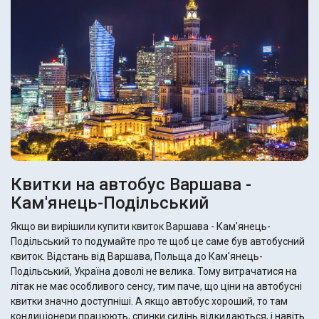
Квитки на автобус Варшава -
Кам'янець-Подільський
Якщо ви вирішили купити квиток Варшава - Кам'янець-
Подільський то подумайте про те щоб це саме був автобусний
квиток. Відстань від Варшава, Польща до Кам'янець-
Подільський, Україна доволі не велика. Тому витрачатися на
літак не має особливого сенсу, тим паче, що ціни на автобусні
квитки значно доступніші. А якщо автобус хороший, то там
кондиціонери працюють, спинки сидінь відкидаються, і навіть