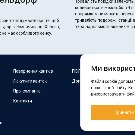
Тривалість поїздки залежить 
коливається в межах біля 47 годин 40 хвилин.
напрямком ви можете переглян
тривалість подорожі, станції 
рсон то подумайте про те щоб
Україна, кількість вільних мі
ельдорф, Німеччина до Херсон,
к не має особливого сенсу,
Ми використ
М
Повернення квитків
ПОЛІТИКА COOKIES
Як купити квиток
Договір оферти
Файли cookie допома
F
нашого веб-сайту. Ко
Про компанію
використовувати файл
Контакти
П
Прийняти
T
но