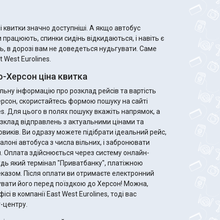
 значно доступніші. А якщо автобус
 працюють, спинки сидінь відкидаються, і навіть є
ь, в дорозі вам не доведеться нудьгувати. Саме
 West Eurolines.
Херсон ціна квитка
ьну інформацію про розклад рейсів та вартість
ерсон, скористайтесь формою пошуку на сайті
es. Для цього в полях пошуку вкажіть напрямок, а
зклад відправлень з актуальними цінами та
ідеальний рейс,
алоні автобуса з числа вільних, і забронювати
. Оплата здійснюється через систему онлайн-
удь який термінал "Приватбанку", платіжною
те електронний
увати його перед поїздкою до Херсон! Можна,
ісі в компанії East West Eurolines, тоді вас
-центру.