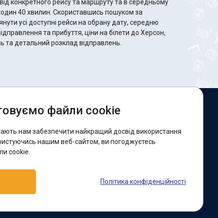
від конкретного рейсу та маршруту та в середньому
 Скориставшись пошуком за
ути усі доступні рейси на обрану дату, середню
відправлення та прибуття, ціни на білети до Херсон,
сць та детальний розклад відправлень.
овуємо файли cookie
и в соцмережах:
гають нам забезпечити найкращий досвід використання
acebook
ристуючись нашим веб-сайтом, ви погоджуєтесь
и cookie.
ідтримка:
Політика конфіденційності
elegram-бот
Viber
Messenger