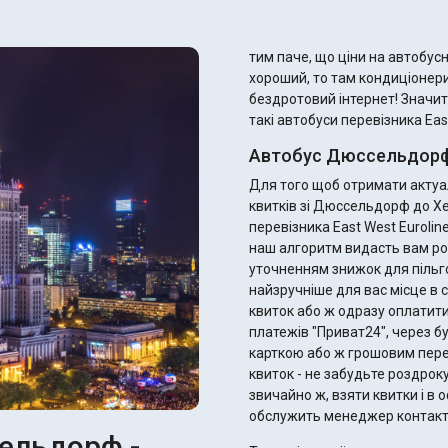
тим паче, що ціни на автобусні квитки
хороший, то там кондиціонери
бездротовий інтернет! Значит
такі автобуси перевізника East
Автобус Дюссельдорф-
Для того щоб отримати актуал
квитків зі Дюссельдорф до Х
перевізника East West Eurolin
наш алгоритм видасть вам ро
уточненням знижок для пільговиків. Ви одразу можете підібрати 
найзручніше для вас місце в с
квиток або ж одразу оплатити
платежів "Приват24", через б
карткою або ж грошовим переказом. Після оплати ви отримає
квиток - не забудьте роздрок
звичайно ж, взяти квитки і в оф
обслужить менеджер контакт
ельдорф -