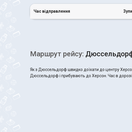
Час відправлення
Зуп
Маршрут рейсу:
Дюссельдорф 
Як з Дюссельдорф швидко доїхати до центру Херсон
Дюссельдорф і прибувають до Херсон. Час в дорозі н