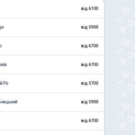
від 6100
ця
від 5900
о
від 6700
аїв
від 6700
 Ріг
від 5700
ницький
від 5900
ь
від 6700