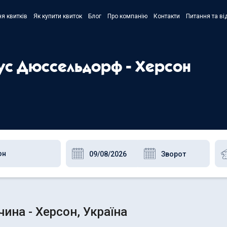
я квитків
Як купити квиток
Блог
Про компанію
Контакти
Питання та ві
- Украї
- Русск
бус Дюссельдорф - Херсон
- Polski
- Englis
на - Херсон, Україна