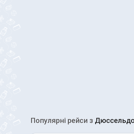
Популярні рейcи з
Дюссельд