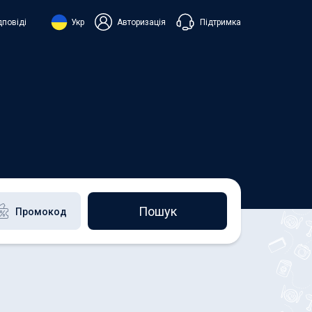
Підтримка
дповіді
Укр
Авторизація
нська
ий
+38 098 815 44 44
+48 508 154 444
+49 152 581 544 44
h
Чат в Viber
Чатбот в Telegram
Чат в Messenger
Пошук