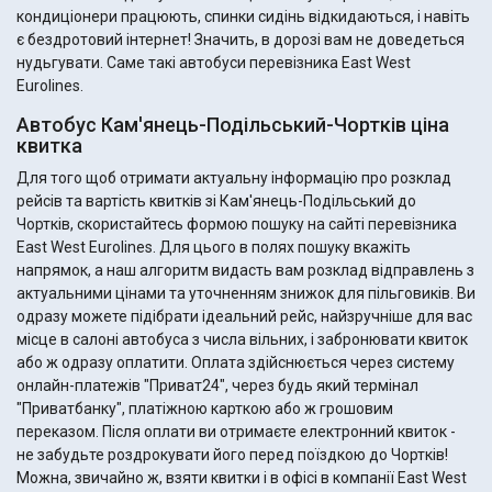
кондиціонери працюють, спинки сидінь відкидаються, і навіть
є бездротовий інтернет! Значить, в дорозі вам не доведеться
нудьгувати. Саме такі автобуси перевізника East West
Eurolines.
Автобус Кам'янець-Подільський-Чортків ціна
квитка
Для того щоб отримати актуальну інформацію про розклад
рейсів та вартість квитків зі Кам'янець-Подільський до
Чортків, скористайтесь формою пошуку на сайті перевізника
East West Eurolines. Для цього в полях пошуку вкажіть
напрямок, а наш алгоритм видасть вам розклад відправлень з
актуальними цінами та уточненням знижок для пільговиків. Ви
одразу можете підібрати ідеальний рейс, найзручніше для вас
місце в салоні автобуса з числа вільних, і забронювати квиток
або ж одразу оплатити. Оплата здійснюється через систему
онлайн-платежів "Приват24", через будь який термінал
"Приватбанку", платіжною карткою або ж грошовим
переказом. Після оплати ви отримаєте електронний квиток -
не забудьте роздрокувати його перед поїздкою до Чортків!
Можна, звичайно ж, взяти квитки і в офісі в компанії East West