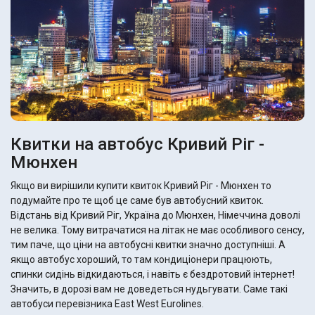
Квитки на автобус Кривий Ріг -
Мюнхен
Якщо ви вирішили купити квиток Кривий Ріг - Мюнхен то
подумайте про те щоб це саме був автобусний квиток.
Відстань від Кривий Ріг, Україна до Мюнхен, Німеччина доволі
не велика. Тому витрачатися на літак не має особливого сенсу,
тим паче, що ціни на автобусні квитки значно доступніші. А
якщо автобус хороший, то там кондиціонери працюють,
спинки сидінь відкидаються, і навіть є бездротовий інтернет!
Значить, в дорозі вам не доведеться нудьгувати. Саме такі
автобуси перевізника East West Eurolines.