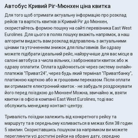
Автобус Кривий Ріг-Мюнхен ціна квитка
Для того щоб отримати актуальну інформацію про розклад
рейсів та вартість квитків зі Кривий Ріг до Мюнхен,
скористайтесь формою пошуку на сайті перевізника East West
Eurolines. Для цього в полях пошуку вкажіть напрямок, а наш
алгоритм видасть вам розклад відправлень з актуальними
цінами та уточненням знижок для пільговиків. Ви одразу
можете підібрати ідеальний рейс, найзручніше для вас місце в
салоні автобуса з числа вільних, і забронювати квиток або ж
одразу оплатити. Оплата здійснюється через систему онлайн-
платежів "Приват24", через будь який термінал "Приватбанку",
платіжною карткою або ж грошовим переказом. Після оплати
ви отримаєте електронний квиток - не забудьте роздрокувати
його перед поїздкою до Мюнхен! Можна, звичайно ж, взяти
квитки і в офісі в компанії East West Eurolines, тоді вас
обслужить менеджер контакт-центру.
Тривалість поїздки залежить від конкретного рейсу та
маршруту та в середньому коливається в межах біля 38 годин
5 хвилин. Скориставшись пошуком за напрямком ви можете
переглянути усі доступні рейси на обрану дату, середню