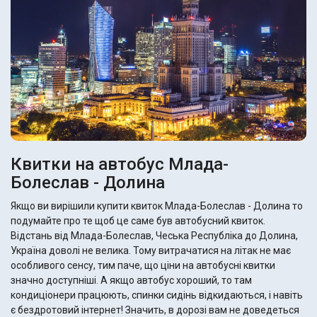
Квитки на автобус Млада-
Болеслав - Долина
Якщо ви вирішили купити квиток Млада-Болеслав - Долина то
подумайте про те щоб це саме був автобусний квиток.
Відстань від Млада-Болеслав, Чеська Республіка до Долина,
Україна доволі не велика. Тому витрачатися на літак не має
особливого сенсу, тим паче, що ціни на автобусні квитки
значно доступніші. А якщо автобус хороший, то там
кондиціонери працюють, спинки сидінь відкидаються, і навіть
є бездротовий інтернет! Значить, в дорозі вам не доведеться