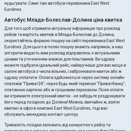
нудьгувати. Саме такі автобуси перевізника East West
Eurolines.
Автобус Млада-Болеслав-Долина ціна квитка
Для того щоб отримати актуальну інформацію про розклад
рейсів та вартість квитків зі Млада-Болеслав до Долина,
скористайтесь формою пошуку на сайті перевізника East West
Eurolines. Для цього в полях пошуку вкажіть напрямок, а наш
алгоритм видасть вам розклад відправлень з актуальними
цінами та уточненням знижок для пільговиків. Ви одразу
можете підібрати ідеальний рейс, найзручніше для вас місце в
салоні автобуса з числа вільних, і забронювати квиток або ж
одразу оплатити. Оплата здійснюється через систему онлайн-
платежів "Приват24", через будь який термінал "Приватбанку",
платіжною карткою або ж грошовим переказом. Після оплати
ви отримаєте електронний квиток - не забудьте роздрокувати
його перед поїздкою до Долина! Можна, звичайно ж, взяти
квитки і в офісі в компанії East West Eurolines, тоді вас
обслужить менеджер контакт-центру.
Тривалість поїздки залежить від конкретного рейсу та