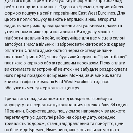
Для того щоб отримати актуальну інформацію про розклад
рейсів та вартість квитків зі Одеса до Бремен, скористайтесь
формою пошуку на сайті перевізника East West Eurolines. Для
цього в полях пошуку вкажіть напрямок, а наш алгоритм
видасть вам розклад відправлень з актуальними цінами та
уточненням знижок для пільговиків. Ви одразу можете
підібрати ідеальний рейс, найзручніше для вас місце в салоні
автобуса з числа вільних, і забронювати квиток або ж одразу
оплатити. Оплата здійснюється через систему онлайн-
платежів "Приват24", через будь який термінал "Приватбанку",
платіжною карткою або ж грошовим переказом. Після оплати
ви отримаєте електронний квиток - не забудьте роздрокувати
його перед поїздкою до Бремен! Можна, звичайно ж, взяти
квитки і в офісі в компанії East West Eurolines, тоді вас
обслужить менеджер контакт-центру.
Тривалість поїздки залежить від конкретного рейсу та
маршруту та в середньому коливається в межах біля 34 годин
10 хвилин. Скориставшись пошуком за напрямком ви можете
переглянути усі доступні рейси на обрану дату, середню
тривалість подорожі, станції відправлення та прибуття, ціни
на білети до Бремен, Німеччина, кількість вільних місць та