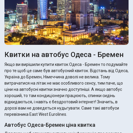
Квитки на автобус Одеса - Бремен
Якщо ви вирішили купити квиток Одеса - Бремен то подумайте
про те щоб це саме був автобусний квиток. Відстань від Одеса,
Україна до Бремен, Німеччина доволі не велика. Тому
витрачатися на літак не має особливого сенсу, тим паче, що
ціни на автобусні квитки значно доступніші. А якщо автобус
хороший, то там кондиціонери працюють, спинки сидінь
відкидаються, і навіть є бездротовий інтернет! Значить, в
дорозі вам не доведеться нудьгувати. Саме такі автобуси
перевізника East West Eurolines.
Автобус Одеса-Бремен ціна квитка