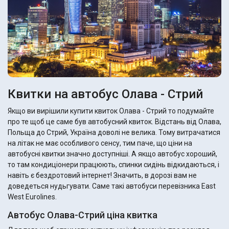
Квитки на автобус Олава - Стрий
Якщо ви вирішили купити квиток Олава - Стрий то подумайте
про те щоб це саме був автобусний квиток. Відстань від Олава,
Польща до Стрий, Україна доволі не велика. Тому витрачатися
на літак не має особливого сенсу, тим паче, що ціни на
автобусні квитки значно доступніші. А якщо автобус хороший,
то там кондиціонери працюють, спинки сидінь відкидаються, і
навіть є бездротовий інтернет! Значить, в дорозі вам не
доведеться нудьгувати. Саме такі автобуси перевізника East
West Eurolines.
Автобус Олава-Стрий ціна квитка