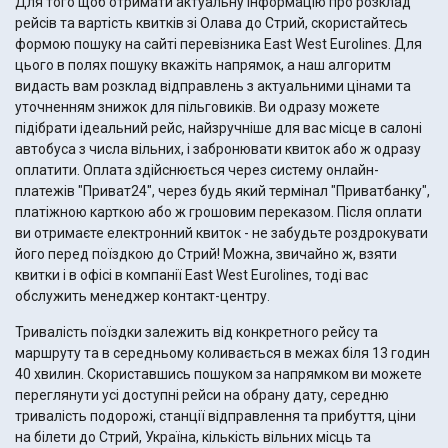
Для того щоб отримати актуальну інформацію про розклад
рейсів та вартість квитків зі Олава до Стрий, скористайтесь
формою пошуку на сайті перевізника East West Eurolines. Для
цього в полях пошуку вкажіть напрямок, а наш алгоритм
видасть вам розклад відправлень з актуальними цінами та
уточненням знижок для пільговиків. Ви одразу можете
підібрати ідеальний рейс, найзручніше для вас місце в салоні
автобуса з числа вільних, і забронювати квиток або ж одразу
оплатити. Оплата здійснюється через систему онлайн-
платежів "Приват24", через будь який термінал "Приватбанку",
платіжною карткою або ж грошовим переказом. Після оплати
ви отримаєте електронний квиток - не забудьте роздрокувати
його перед поїздкою до Стрий! Можна, звичайно ж, взяти
квитки і в офісі в компанії East West Eurolines, тоді вас
обслужить менеджер контакт-центру.
Тривалість поїздки залежить від конкретного рейсу та
маршруту та в середньому коливається в межах біля 13 годин
40 хвилин. Скориставшись пошуком за напрямком ви можете
переглянути усі доступні рейси на обрану дату, середню
тривалість подорожі, станції відправлення та прибуття, ціни
на білети до Стрий, Україна, кількість вільних місць та