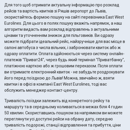
Для того щоб отримати актуальну інформацію про розклад
рейсів та вартість квитків зі Ряшів аеропорт до Львів,
скористайтесь формою пошуку на сайті перевізника East West
Eurolines. Для цього в полях пошуку вкажіть напрямок, а наш
алгоритм видасть вам розклад відправлень з актуальними
цінами та уточненням знижок для пільговиків. Ви одразу
можете підібрати ідеальний рейс, найзручніше для вас місце в
салоні автобуса з числа вільних, і забронювати квиток або ж
одразу оплатити. Оплата здійснюється через систему онлайн-
платежів "Приват24", через будь який термінал "Приватбанку",
платіжною карткою або ж грошовим переказом. Після оплати
ви отримаєте електронний квиток - не забудьте роздрокувати
його перед поїздкою до Львів! Можна, звичайно ж, взяти
квитки і в офісі в компанії East West Eurolines, тоді вас
обслужить менеджер контакт-центру.
Тривалість поїздки залежить від конкретного рейсу та
маршруту та в середньому коливається в межах біля 4 годин
50 хвилин. Скориставшись пошуком за напрямком ви можете
переглянути усі доступні рейси на обрану дату, середню
тривалість подорожі, станції відправлення та прибуття, ціни