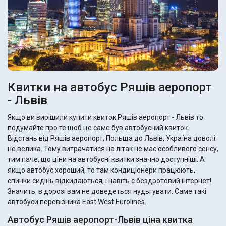
Квитки на автобус Ряшів аеропорт
- Львів
Якщо ви вирішили купити квиток Ряшів аеропорт - Львів то
подумайте про те щоб це саме був автобусний квиток.
Відстань від Ряшів аеропорт, Польща до Львів, Україна доволі
не велика. Тому витрачатися на літак не має особливого сенсу,
тим паче, що ціни на автобусні квитки значно доступніші. А
якщо автобус хороший, то там кондиціонери працюють,
спинки сидінь відкидаються, і навіть є бездротовий інтернет!
Значить, в дорозі вам не доведеться нудьгувати. Саме такі
автобуси перевізника East West Eurolines.
Автобус Ряшів аеропорт-Львів ціна квитка