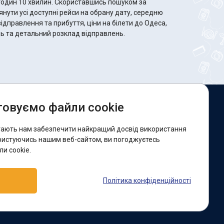
 Скориставшись пошуком за
ути усі доступні рейси на обрану дату, середню
відправлення та прибуття, ціни на білети до Одеса,
сць та детальний розклад відправлень.
овуємо файли cookie
и в соцмережах:
гають нам забезпечити найкращий досвід використання
acebook
ристуючись нашим веб-сайтом, ви погоджуєтесь
и cookie.
ідтримка:
Політика конфіденційності
elegram-бот
Viber
Messenger