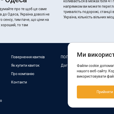
коливається в межах біля 41 годин 10 хвилин.
напрямком ви можете переглян
одумайте про те щоб це саме
тривалість подорожі, станції 
а до Одеса, Україна доволі не
Україна, кількість вільних мі
о сенсу, тим паче, що ціни на
Ми використ
М
Повернення квитків
ПОЛІТИКА COOKIES
Як купити квиток
Договір оферти
Файли cookie допома
F
нашого веб-сайту. Ко
Про компанію
використовувати файл
Контакти
П
Прийняти
T
но