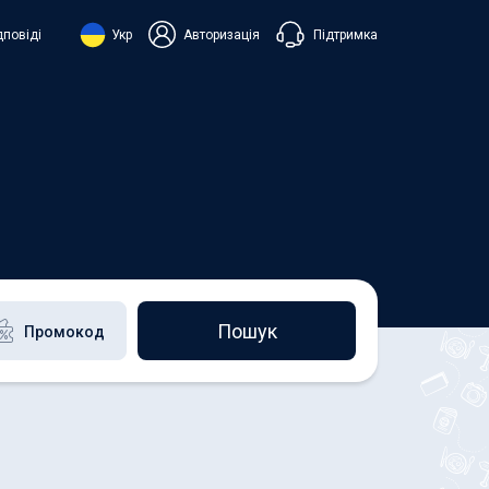
Підтримка
дповіді
Укр
Авторизація
нська
ий
+38 098 815 44 44
+48 508 154 444
+49 152 581 544 44
h
Чат в Viber
Чатбот в Telegram
Чат в Messenger
Пошук