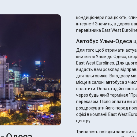
кондиціонери працюють, спинк
інтернет! Значить, в дорозі в
перевізника East West Euroline
Автобус Ульм-Одеса ц
Для того щоб отримати актуал
квитків зі Ульм до Одеса, ск
East West Eurolines. Для цьо
видасть вам розклад відправ
для пільговиків. Ви одразу можете підібрати ідеальний рейс, найзручніше для вас
місце в салоні автобуса з чис
оплатити. Оплата здійснюєтьс
через будь який термінал "П
переказом. Після оплати ви отримаєте електронний квиток - не забудьте
роздрокувати його перед поїз
офісі в компанії East West Eu
центру.
Тривалість поїздки залежить 
 - Одеса