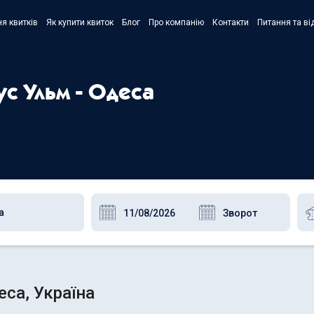
я квитків
Як купити квиток
Блог
Про компанію
Контакти
Питання та ві
- Украї
- Русск
ус Ульм - Одеса
- Polski
- Englis
еса, Україна