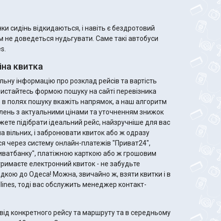
и сидінь відкидаються, і навіть є бездротовий
ам не доведеться нудьгувати. Саме такі автобуси
s.
іна квитка
ьну інформацію про розклад рейсів та вартість
ористайтесь формою пошуку на сайті перевізника
го в полях пошуку вкажіть напрямок, а наш алгоритм
лень з актуальними цінами та уточненням знижок
ла вільних, і забронювати квиток або ж одразу
я через систему онлайн-платежів "Приват24",
риватбанку", платіжною карткою або ж грошовим
дкою до Одеса! Можна, звичайно ж, взяти квитки і в
rolines, тоді вас обслужить менеджер контакт-
від конкретного рейсу та маршруту та в середньому