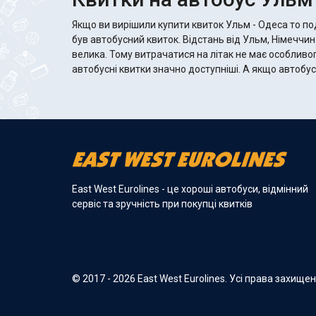
Якщо ви вирішили купити квиток Ульм - Одеса то п
був автобусний квиток. Відстань від Ульм, Німеччин
велика. Тому витрачатися на літак не має особливог
автобусні квитки значно доступніші. А якщо автобус хороший, то там
East West Eurolines - це хороші автобуси, відмінний
сервіс та зручність при покупці квитків
© 2017 - 2026 East West Eurolines. Усі права захище