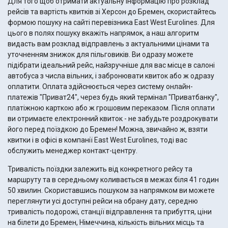
Для того щоб отримати актуальну інформацію про розклад
рейсів та вартість квитків зі Херсон до Бремен, скористайтесь
формою пошуку на сайті перевізника East West Eurolines. Для
цього в полях пошуку вкажіть напрямок, а наш алгоритм
видасть вам розклад відправлень з актуальними цінами та
уточненням знижок для пільговиків. Ви одразу можете
підібрати ідеальний рейс, найзручніше для вас місце в салоні
автобуса з числа вільних, і забронювати квиток або ж одразу
оплатити. Оплата здійснюється через систему онлайн-
платежів "Приват24", через будь який термінал "Приватбанку",
платіжною карткою або ж грошовим переказом. Після оплати
ви отримаєте електронний квиток - не забудьте роздрокувати
його перед поїздкою до Бремен! Можна, звичайно ж, взяти
квитки і в офісі в компанії East West Eurolines, тоді вас
обслужить менеджер контакт-центру.
Тривалість поїздки залежить від конкретного рейсу та
маршруту та в середньому коливається в межах біля 41 годин
50 хвилин. Скориставшись пошуком за напрямком ви можете
переглянути усі доступні рейси на обрану дату, середню
тривалість подорожі, станції відправлення та прибуття, ціни
на білети до Бремен, Німеччина, кількість вільних місць та