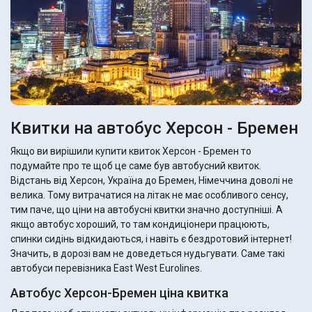
Квитки на автобус Херсон - Бремен
Якщо ви вирішили купити квиток Херсон - Бремен то
подумайте про те щоб це саме був автобусний квиток.
Відстань від Херсон, Україна до Бремен, Німеччина доволі не
велика. Тому витрачатися на літак не має особливого сенсу,
тим паче, що ціни на автобусні квитки значно доступніші. А
якщо автобус хороший, то там кондиціонери працюють,
спинки сидінь відкидаються, і навіть є бездротовий інтернет!
Значить, в дорозі вам не доведеться нудьгувати. Саме такі
автобуси перевізника East West Eurolines.
Автобус Херсон-Бремен ціна квитка