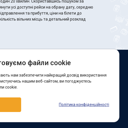
 Скориставшись пошуком за
ути усі доступні рейси на обрану дату, середню
відправлення та прибуття, ціни на білети до
кількість вільних місць та детальний розклад
овуємо файли cookie
и в соцмережах:
гають нам забезпечити найкращий досвід використання
acebook
ристуючись нашим веб-сайтом, ви погоджуєтесь
и cookie.
ідтримка:
Політика конфіденційності
elegram-бот
Viber
Messenger