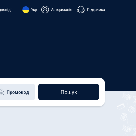
Підтримка
дповіді
Укр
Авторизація
нська
ий
+38 098 815 44 44
+48 508 154 444
+49 152 581 544 44
h
Чат в Viber
Чатбот в Telegram
Чат в Messenger
Пошук