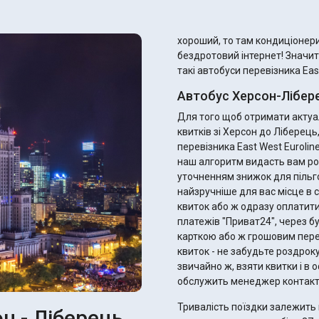
хороший, то там кондиціонери
бездротовий інтернет! Значит
такі автобуси перевізника East
Автобус Херсон-Лібере
Для того щоб отримати актуал
квитків зі Херсон до Ліберец
перевізника East West Eurolin
наш алгоритм видасть вам ро
уточненням знижок для пільговиків. Ви одразу можете підібрати 
найзручніше для вас місце в с
квиток або ж одразу оплатити
платежів "Приват24", через б
карткою або ж грошовим переказом. Після оплати ви отримає
квиток - не забудьте роздрок
звичайно ж, взяти квитки і в оф
обслужить менеджер контакт
Тривалість поїздки залежить 
н - Ліберець