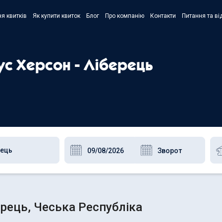
я квитків
Як купити квиток
Блог
Про компанію
Контакти
Питання та ві
- Украї
- Русск
ус Херсон - Ліберець
- Polski
- Englis
ерець, Чеська Республіка