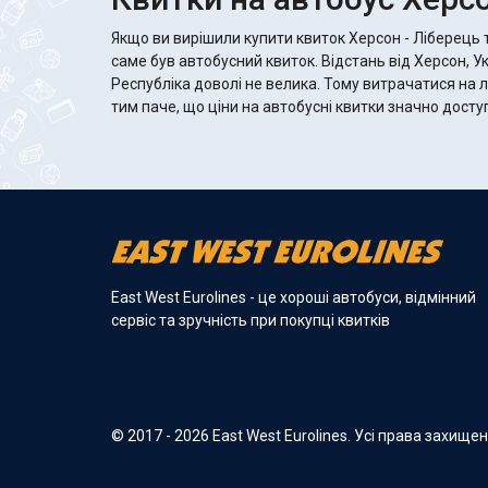
Якщо ви вирішили купити квиток Херсон - Ліберець 
саме був автобусний квиток. Відстань від Херсон, У
Республіка доволі не велика. Тому витрачатися на л
тим паче, що ціни на автобусні квитки значно доступніші. А якщо 
East West Eurolines - це хороші автобуси, відмінний
сервіс та зручність при покупці квитків
© 2017 - 2026 East West Eurolines. Усі права захище