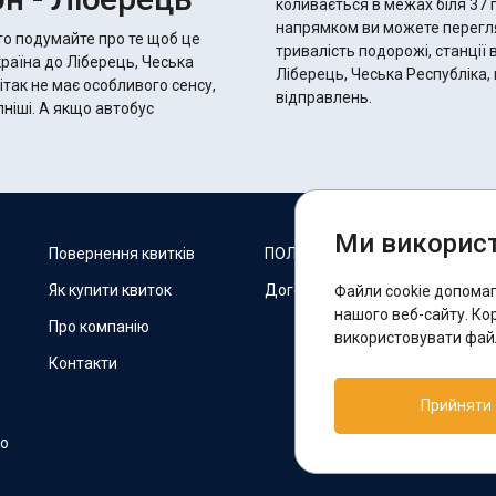
коливається в межах біля 37 годин 20 хвилин.
напрямком ви можете переглян
то подумайте про те щоб це
тривалість подорожі, станції 
країна до Ліберець, Чеська
Ліберець, Чеська Республіка, 
ітак не має особливого сенсу,
відправлень.
автобус
Ми використ
М
Повернення квитків
ПОЛІТИКА COOKIES
Як купити квиток
Договір оферти
Файли cookie допома
F
нашого веб-сайту. Ко
Про компанію
використовувати файл
Контакти
П
Прийняти
T
но