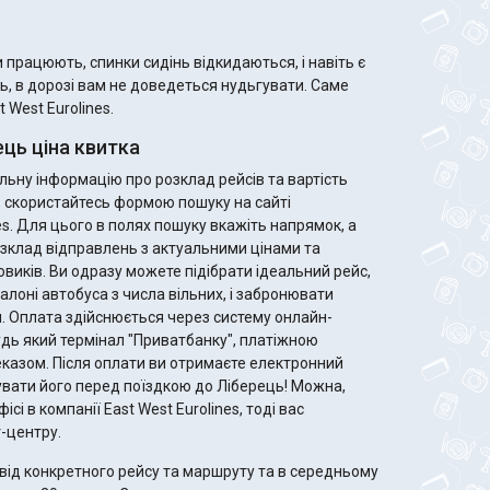
 працюють, спинки сидінь відкидаються, і навіть є
ь, в дорозі вам не доведеться нудьгувати. Саме
 West Eurolines.
ць ціна квитка
ьну інформацію про розклад рейсів та вартість
ь, скористайтесь формою пошуку на сайті
es. Для цього в полях пошуку вкажіть напрямок, а
зклад відправлень з актуальними цінами та
ідеальний рейс,
алоні автобуса з числа вільних, і забронювати
. Оплата здійснюється через систему онлайн-
удь який термінал "Приватбанку", платіжною
те електронний
увати його перед поїздкою до Ліберець! Можна,
ісі в компанії East West Eurolines, тоді вас
-центру.
від конкретного рейсу та маршруту та в середньому