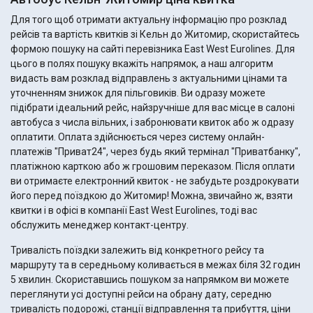
Для того щоб отримати актуальну інформацію про розклад
рейсів та вартість квитків зі Кельн до Житомир, скористайтесь
формою пошуку на сайті перевізника East West Eurolines. Для
цього в полях пошуку вкажіть напрямок, а наш алгоритм
видасть вам розклад відправлень з актуальними цінами та
уточненням знижок для пільговиків. Ви одразу можете
підібрати ідеальний рейс, найзручніше для вас місце в салоні
автобуса з числа вільних, і забронювати квиток або ж одразу
оплатити. Оплата здійснюється через систему онлайн-
платежів "Приват24", через будь який термінал "Приватбанку",
платіжною карткою або ж грошовим переказом. Після оплати
ви отримаєте електронний квиток - не забудьте роздрокувати
його перед поїздкою до Житомир! Можна, звичайно ж, взяти
квитки і в офісі в компанії East West Eurolines, тоді вас
обслужить менеджер контакт-центру.
Тривалість поїздки залежить від конкретного рейсу та
маршруту та в середньому коливається в межах біля 32 годин
5 хвилин. Скориставшись пошуком за напрямком ви можете
переглянути усі доступні рейси на обрану дату, середню
тривалість подорожі, станції відправлення та прибуття, ціни