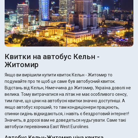
Квитки на автобус Кельн -
Житомир
Якщо ви вирішили купити квиток Кельн - Житомир то
подумайте про те щоб це саме був автобусний квиток.
Відстань від Кельн, Німеччина до Житомир, Україна доволі не
велика. Тому витрачатися на літак не має особливого сенсу,
тим паче, що ціни на автобусні квитки значно доступніші. А
якщо автобус хороший, то там кондиціонери працюють,
спинки сидінь відкидаються, і навіть є бездротовий інтернет!
Значить, в дорозі вам не доведеться нудьгувати. Саме такі
автобуси перевізника East West Eurolines.
Автобус Кельн-Житомир ціна квитка