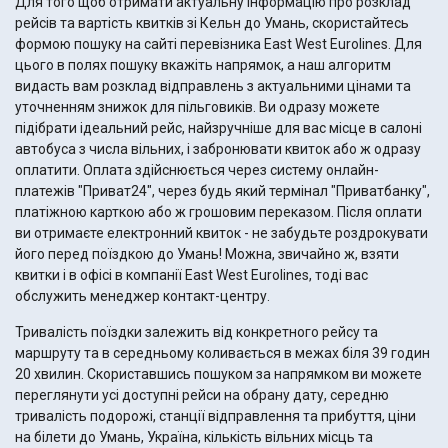
Для того щоб отримати актуальну інформацію про розклад
рейсів та вартість квитків зі Кельн до Умань, скористайтесь
формою пошуку на сайті перевізника East West Eurolines. Для
цього в полях пошуку вкажіть напрямок, а наш алгоритм
видасть вам розклад відправлень з актуальними цінами та
уточненням знижок для пільговиків. Ви одразу можете
підібрати ідеальний рейс, найзручніше для вас місце в салоні
автобуса з числа вільних, і забронювати квиток або ж одразу
оплатити. Оплата здійснюється через систему онлайн-
платежів "Приват24", через будь який термінал "Приватбанку",
платіжною карткою або ж грошовим переказом. Після оплати
ви отримаєте електронний квиток - не забудьте роздрокувати
його перед поїздкою до Умань! Можна, звичайно ж, взяти
квитки і в офісі в компанії East West Eurolines, тоді вас
обслужить менеджер контакт-центру.
Тривалість поїздки залежить від конкретного рейсу та
маршруту та в середньому коливається в межах біля 39 годин
20 хвилин. Скориставшись пошуком за напрямком ви можете
переглянути усі доступні рейси на обрану дату, середню
тривалість подорожі, станції відправлення та прибуття, ціни
на білети до Умань, Україна, кількість вільних місць та