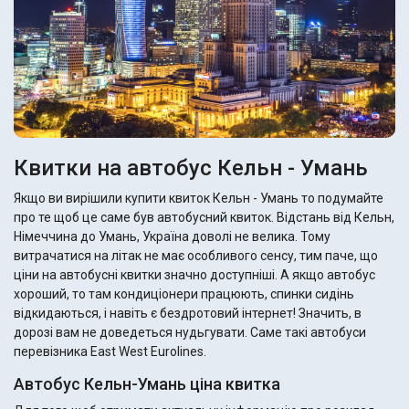
Квитки на автобус Кельн - Умань
Якщо ви вирішили купити квиток Кельн - Умань то подумайте
про те щоб це саме був автобусний квиток. Відстань від Кельн,
Німеччина до Умань, Україна доволі не велика. Тому
витрачатися на літак не має особливого сенсу, тим паче, що
ціни на автобусні квитки значно доступніші. А якщо автобус
хороший, то там кондиціонери працюють, спинки сидінь
відкидаються, і навіть є бездротовий інтернет! Значить, в
дорозі вам не доведеться нудьгувати. Саме такі автобуси
перевізника East West Eurolines.
Автобус Кельн-Умань ціна квитка