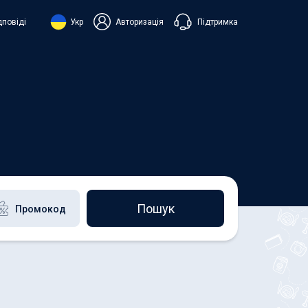
Підтримка
дповіді
Укр
Авторизація
нська
ий
+38 098 815 44 44
+48 508 154 444
+49 152 581 544 44
h
Чат в Viber
Чатбот в Telegram
Чат в Messenger
Пошук