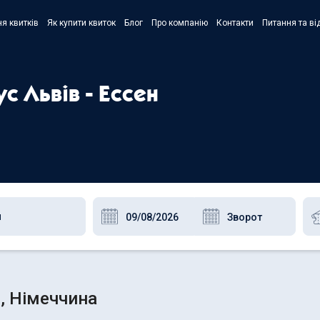
я квитків
Як купити квиток
Блог
Про компанію
Контакти
Питання та ві
- Украї
- Русск
с Львів - Ессен
- Polski
- Englis
н, Німеччина