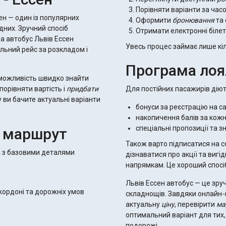
Порівняти варіанти за час
ен — один із популярних
Оформити
бронювання
та
дних. Зручний спосіб
Отримати електронні біле
а автобус Львів Ессен
Увесь процес займає лише кіл
льний рейс за розкладом і
Програма лоял
є можливість швидко знайти
 порівняти вартість і
придбати
Для постійних пасажирів діют
у ви бачите актуальні варіанти
бонуси за реєстрацію на са
накопичення балів за кожн
спеціальні пропозиції та 
о маршрут
Також варто підписатися на с
я з базовими деталями
дізнаватися про акції та виг
напрямкам. Це хороший спосі
Львів Ессен автобус — це зру
 кордоні та дорожніх умов
складнощів. Завдяки онлайн-
актуальну
ціну
, перевірити
ма
оптимальний варіант для тих,
подорожі.