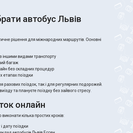
рати автобус Львів
тичне рішення для міжнародних маршрутів. Основні
 з іншими видами транспорту
ний багаж
айн без складних процедур
іх етапах поїздки
я разових поїздок, так і для регулярних подорожей.
виїзду та плануєте поїздку без зайвого стресу.
ток онлайн
о виконати кілька простих кроків:
і дату поїздки
зклад автобусів
Львів Ессен