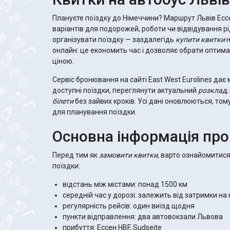
Плануєте поїздку до Німеччини? Маршрут Львів Есс
варіантів для подорожей, роботи чи відвідування рі
організувати поїздку — заздалегідь
купити квитки
н
онлайн: це економить час і дозволяє обрати оптима
ціною.
Сервіс бронювання на сайті East West Eurolines да
доступні поїздки, переглянути актуальний
розклад
,
білети
без зайвих кроків. Усі дані оновлюються, том
для планування поїздки.
Основна інформація пр
Перед тим як
замовити квитки
, варто ознайомитис
поїздки:
відстань між містами: понад 1500 км
середній час у дорозі: залежить від затримки на
регулярність рейсів: один виїзд щодня
пункти відправлення: два автовокзали Львова
прибуття: Ессен HBF, Sudseite