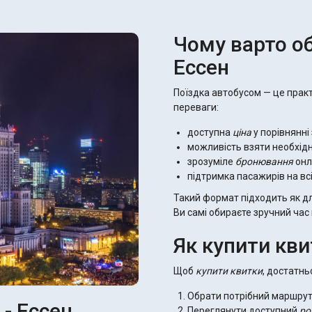
Чому варто об
Ессен
Поїздка автобусом — це прак
переваги:
доступна
ціна
у порівнянні
можливість взяти необхід
зрозуміле
бронювання
онл
підтримка пасажирів на вс
Такий формат підходить як дл
Ви самі обираєте зручний час 
Як купити кви
Щоб
купити квитки
, достатнь
Обрати потрібний маршрут 
 - Ессен
Переглянути доступний
ро