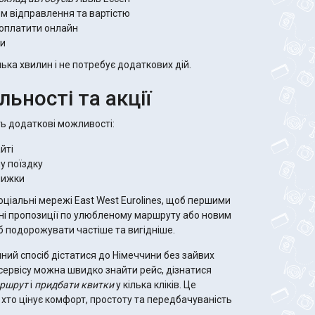
ом відправлення та вартістю
 оплатити онлайн
ти
ька хвилин і не потребує додаткових дій.
ьності та акції
ь додаткові можливості:
йті
у поїздку
знижки
оціальні мережі East West Eurolines, щоб першими
ідні пропозиції по улюбленому маршруту або новим
б подорожувати частіше та вигідніше.
чний спосіб дістатися до Німеччини без зайвих
сервісу можна швидко знайти рейс, дізнатися
ршрут
і
придбати квитки
у кілька кліків. Це
 хто цінує комфорт, простоту та передбачуваність