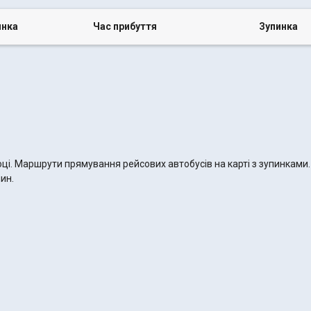
инка
Час прибуття
Зупинка
році. Маршрути прямування рейсових автобусів на карті з зупинками
лин.