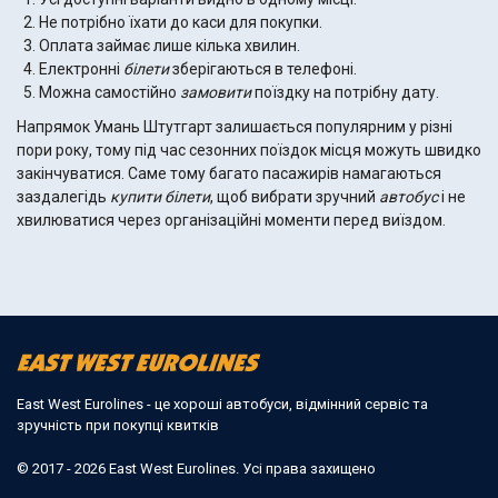
Не потрібно їхати до каси для покупки.
Оплата займає лише кілька хвилин.
Електронні
білети
зберігаються в телефоні.
Можна самостійно
замовити
поїздку на потрібну дату.
Напрямок Умань Штутгарт залишається популярним у різні
пори року, тому під час сезонних поїздок місця можуть швидко
закінчуватися. Саме тому багато пасажирів намагаються
заздалегідь
купити білети
, щоб вибрати зручний
автобус
і не
хвилюватися через організаційні моменти перед виїздом.
East West Eurolines - це хороші автобуси, відмінний сервіс та
зручність при покупці квитків
© 2017 - 2026 East West Eurolines. Усі права захищено