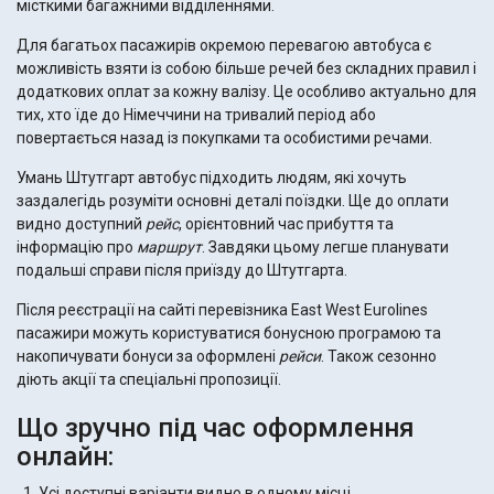
місткими багажними відділеннями.
Для багатьох пасажирів окремою перевагою автобуса є
можливість взяти із собою більше речей без складних правил і
додаткових оплат за кожну валізу. Це особливо актуально для
тих, хто їде до Німеччини на тривалий період або
повертається назад із покупками та особистими речами.
Умань Штутгарт автобус підходить людям, які хочуть
заздалегідь розуміти основні деталі поїздки. Ще до оплати
видно доступний
рейс
, орієнтовний час прибуття та
інформацію про
маршрут
. Завдяки цьому легше планувати
подальші справи після приїзду до Штутгарта.
Після реєстрації на сайті перевізника East West Eurolines
пасажири можуть користуватися бонусною програмою та
накопичувати бонуси за оформлені
рейси
. Також сезонно
діють акції та спеціальні пропозиції.
Що зручно під час оформлення
онлайн:
Усі доступні варіанти видно в одному місці.