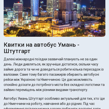
Квитки на автобус Умань -
Штутгарт
Далекі міжнародні поїздки зазвичай планують не за один
день. Люди дивляться, як зручніше дістатися, скільки часу
займе дорога та чи не доведеться робити кілька пересадок із
валізами. Саме тому багато пасажирів обирають автобусні
рейси між Україною та Німеччиною. Це дає можливість
спокійно доїхати до потрібного міста без складної логістики та
зайвих переміщень між різними видами транспорту.
Автобус Умань Штутгарт особливо актуальний для тих, хто їде
до Німеччини на роботу, навчання або до рідних. Під час
оформлення поїздки можна одразу побачити доступні дати,