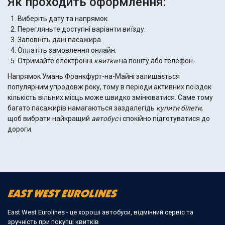
Як проходить оформлення:
Виберіть дату та напрямок.
Перегляньте доступні варіанти виїзду.
Заповніть дані пасажира.
Оплатіть замовлення онлайн.
Отримайте електронні
квитки
на пошту або телефон.
Напрямок Умань Франкфурт-на-Майні залишається
популярним упродовж року, тому в періоди активних поїздок
кількість вільних місць може швидко змінюватися. Саме тому
багато пасажирів намагаються заздалегідь
купити
білети
,
щоб вибрати найкращий
автобус
і спокійно підготуватися до
дороги.
East West Eurolines - це хороші автобуси, відмінний сервіс та
зручність при покупці квитків