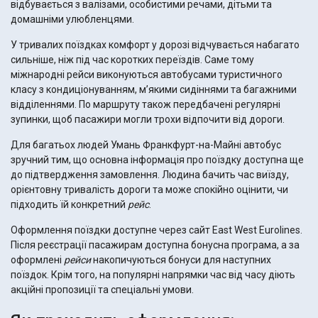
відбувається з валізами, особистими речами, дітьми та
домашніми улюбленцями.
У тривалих поїздках комфорт у дорозі відчувається набагато
сильніше, ніж під час коротких переїздів. Саме тому
міжнародні рейси виконуються автобусами туристичного
класу з кондиціонуванням, м’якими сидіннями та багажними
відділеннями. По маршруту також передбачені регулярні
зупинки, щоб пасажири могли трохи відпочити від дороги.
Для багатьох людей Умань Франкфурт-на-Майні автобус
зручний тим, що основна інформація про поїздку доступна ще
до підтвердження замовлення. Людина бачить час виїзду,
орієнтовну тривалість дороги та може спокійно оцінити, чи
підходить їй конкретний
рейс
.
Оформлення поїздки доступне через сайт East West Eurolines.
Після реєстрації пасажирам доступна бонусна програма, а за
оформлені
рейси
накопичуються бонуси для наступних
поїздок. Крім того, на популярні напрямки час від часу діють
акційні пропозиції та спеціальні умови.