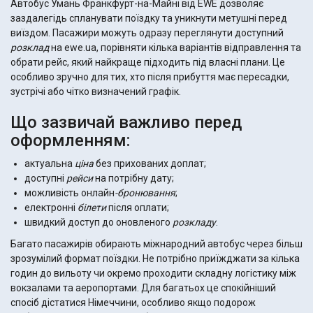
Автобус Умань Франкфурт-на-Майні від EWE дозволяє
заздалегідь спланувати поїздку та уникнути метушні перед
виїздом. Пасажири можуть одразу переглянути доступний
розклад
на ewe.ua, порівняти кілька варіантів відправлення та
обрати рейс, який найкраще підходить під власні плани. Це
особливо зручно для тих, хто після прибуття має пересадки,
зустрічі або чітко визначений графік.
Що зазвичай важливо перед
оформленням:
актуальна
ціна
без прихованих доплат;
доступні
рейси
на потрібну дату;
можливість онлайн
-бронювання
;
електронні
білети
після оплати;
швидкий доступ до оновленого
розкладу
.
Багато пасажирів обирають міжнародний автобус через більш
зрозумілий формат поїздки. Не потрібно приїжджати за кілька
годин до вильоту чи окремо проходити складну логістику між
вокзалами та аеропортами. Для багатьох це спокійніший
спосіб дістатися Німеччини, особливо якщо подорож