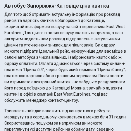
Автобус Запоріжжя-Катовіце ціна квитка
Для того щоб отримати актуальну інформацію про розклад
рейсів та вартість квитків зі Запоріжжя до Катовіце,
скористайтесь формою пошуку на сайті перевізника East West
Eurolines. Для цього в полях пошуку вкажіть напрямок, а наш
алгоритм видасть вам розклад відправлень з актуальними
цінами та уточненням знижок для пільговиків. Ви одразу
можете підібрати ідеальний рейс, найзручніше для вас місце в
салоні автобуса з числа вільних, і забронювати квиток або ж
одразу оплатити. Оплата здійснюється через систему онлайн-
платежів "Приват24", через будь який термінал "Приватбанку",
платіжною карткою або ж грошовим переказом. Після оплати
ви отримаєте електронний квиток - не забудьте роздрокувати
його перед поїздкою до Катовіце! Можна, звичайно ж, взяти
квитки і в офісі в компанії East West Eurolines, тоді вас
обслужить менеджер контакт-центру.
Тривалість поїздки залежить від конкретного рейсу та
маршруту та в середньому коливається в межах біля 31 годин.
Скориставшись пошуком за напрямком ви можете
переглянути усі доступні рейси на обрану дату, середню