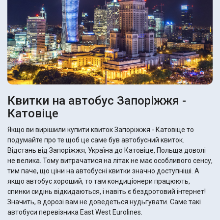
Квитки на автобус Запоріжжя -
Катовіце
Якщо ви вирішили купити квиток Запоріжжя - Катовіце то
подумайте про те щоб це саме був автобусний квиток.
Відстань від Запоріжжя, Україна до Катовіце, Польща доволі
не велика. Тому витрачатися на літак не має особливого сенсу,
тим паче, що ціни на автобусні квитки значно доступніші. А
якщо автобус хороший, то там кондиціонери працюють,
спинки сидінь відкидаються, і навіть є бездротовий інтернет!
Значить, в дорозі вам не доведеться нудьгувати. Саме такі
автобуси перевізника East West Eurolines.