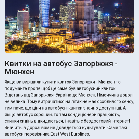
Квитки на автобус Запоріжжя -
Мюнхен
Якщо ви вирішили купити квиток Запоріжжя - Мюнхен то
подумайте про те щоб це саме був автобусний квиток.
Відстань від Запоріжжя, Україна до Мюнхен, Німеччина доволі
не велика. Тому витрачатися на літак не має особливого сенсу,
тим паче, що ціни на автобусні квитки значно доступніші. А
якщо автобус хороший, то там кондиціонери працюють,
спинки сидінь відкидаються, і навіть є бездротовий інтернет!
Значить, в дорозі вам не доведеться нудьгувати. Саме такі
автобуси перевізника East West Eurolines.