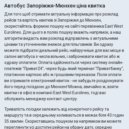
Автобус Запоріжжя-Мюнхен ціна квитка
Для того щоб отримати актуальну інформацію про розклад
рейсів та вартість квитків зі Запоріжжя до Мюнхен,
скористайтесь формою пошуку на сайті перевізника East West
Eurolines. Для цього в полях пошуку вкажіть напрямок, а наш
алгоритм видасть вам розклад відправлень з актуальними
цінами та уточненням знижок для пільговиків. Ви одразу
можете підібрати ідеальний рейс, найзручніше для вас місце в
салоні автобуса з числа вільних, і забронювати квиток або ж
одразу оплатити. Оплата здійснюється через систему онлайн-
платежів "Приват24", через будь який термінал "Приватбанку",
платіжною карткою або ж грошовим переказом. Після оплати
ви отримаєте електронний квиток - не забудьте роздрокувати
його перед поїздкою до Мюнхен! Можна, звичайно ж, взяти
квитки і в офісі в компанії East West Eurolines, тоді вас
обслужить менеджер контакт-центру.
Тривалість поїздки залежить від конкретного рейсу та
маршруту та в середньому коливається в межах біля 43 годин
35 хвилин. Скориставшись пошуком за напрямком ви можете
переглянути усі доступні рейси на обрану дату, середню