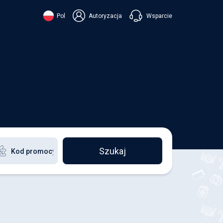
Wsparcie
Pol
Autoryzacja
їнська
ский
+38 098 815 44 44
ki
+48 508 154 444
+49 152 581 544 44
ish
Czatuj w Viberze
Chatbot w Telegramie
Czatuj w Messengerze
Szukaj