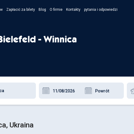
ów
Zapłacić za bilety
Blog
O firmie
Kontakty
pytania i odpowiedzi
- Укра
- Рус
ielefeld - Winnica
- Pols
- Engl
ca, Ukraina