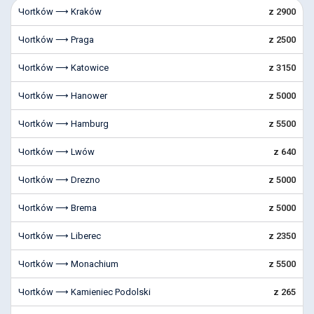
Чortków ⟶ Kraków
z 2900
Чortków ⟶ Praga
z 2500
Чortków ⟶ Katowice
z 3150
Чortków ⟶ Hanower
z 5000
Чortków ⟶ Hamburg
z 5500
Чortków ⟶ Lwów
z 640
Чortków ⟶ Drezno
z 5000
Чortków ⟶ Brema
z 5000
Чortków ⟶ Liberec
z 2350
Чortków ⟶ Monachium
z 5500
Чortków ⟶ Kamieniec Podolski
z 265