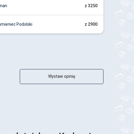
Uman
z 3250
mieniec Podolski
z 2900
Wystaw opinię