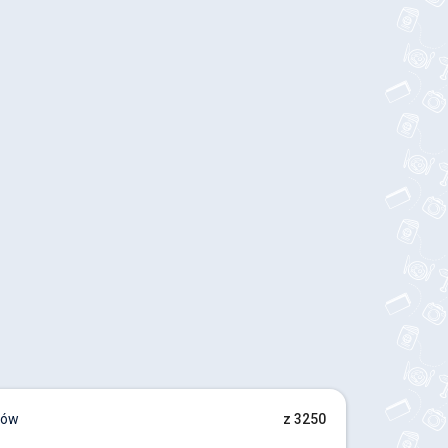
jów
z 3250