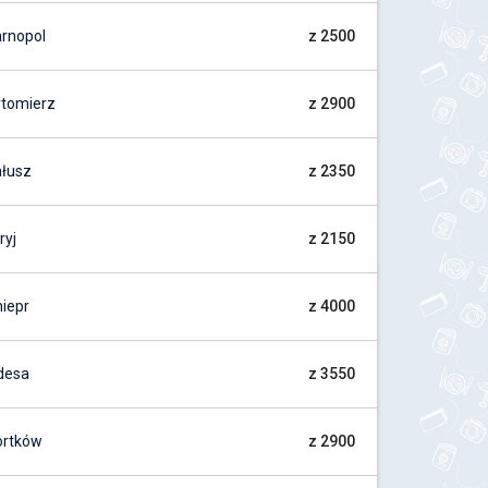
arnopol
z 2500
ytomierz
z 2900
ałusz
z 2350
ryj
z 2150
iepr
z 4000
desa
z 3550
ortków
z 2900