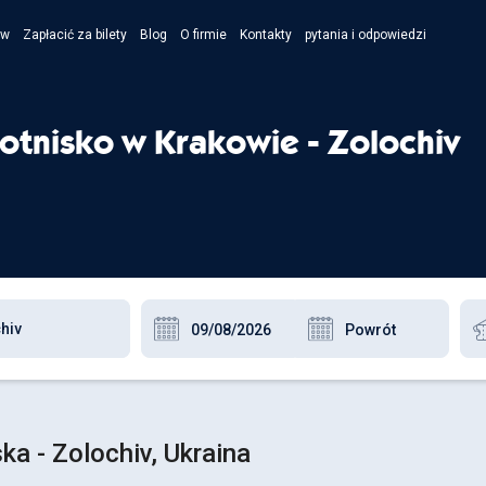
ów
Zapłacić za bilety
Blog
O firmie
Kontakty
pytania i odpowiedzi
- Укра
- Рус
otnisko w Krakowie - Zolochiv
- Pols
- Engl
ka - Zolochiv, Ukraina