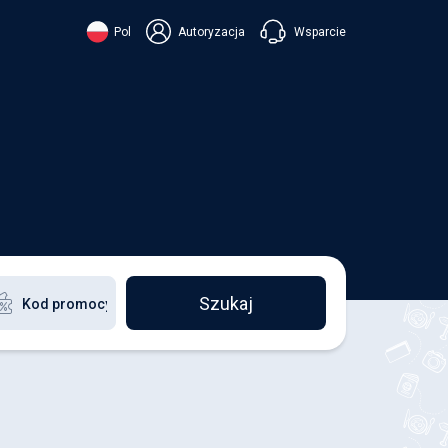
Wsparcie
Pol
Autoryzacja
їнська
ский
+38 098 815 44 44
ki
+48 508 154 444
+49 152 581 544 44
ish
Czatuj w Viberze
Chatbot w Telegramie
Czatuj w Messengerze
Szukaj