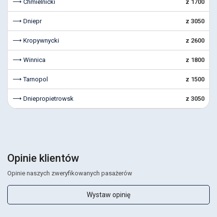
⟶ Chmielnicki
z 1700
⟶ Dniepr
z 3050
⟶ Kropywnycki
z 2600
⟶ Winnica
z 1800
⟶ Tarnopol
z 1500
⟶ Dniepropietrowsk
z 3050
Opinie klientów
Opinie naszych zweryfikowanych pasażerów
Wystaw opinię