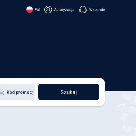
Wsparcie
Pol
Autoryzacja
їнська
ский
+38 098 815 44 44
ki
+48 508 154 444
+49 152 581 544 44
ish
Czatuj w Viberze
Chatbot w Telegramie
Czatuj w Messengerze
Szukaj