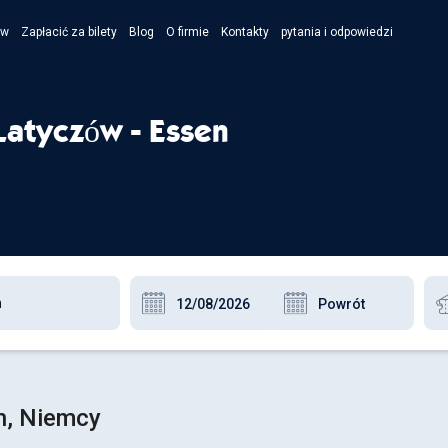
ów
Zapłacić za bilety
Blog
O firmie
Kontakty
pytania i odpowiedzi
- Укра
- Рус
Latyczów - Essen
- Pols
- Engl
n, Niemcy