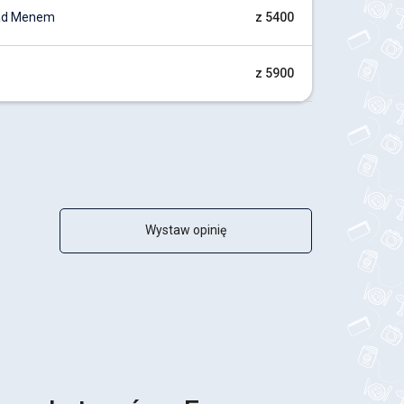
nad Menem
z 5400
z 5900
Wystaw opinię