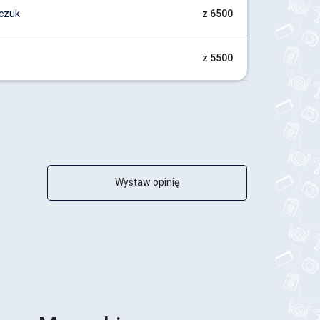
czuk
z 6500
z 5500
Wystaw opinię