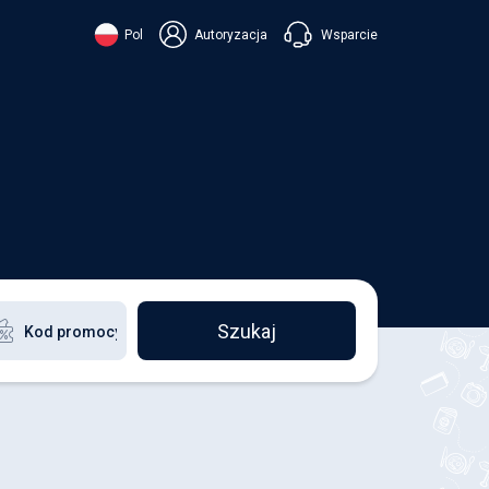
Wsparcie
Pol
Autoryzacja
їнська
ский
+38 098 815 44 44
ki
+48 508 154 444
+49 152 581 544 44
ish
Czatuj w Viberze
Chatbot w Telegramie
Czatuj w Messengerze
Szukaj