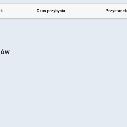
ek
Czas przybycia
Przystanek
jów