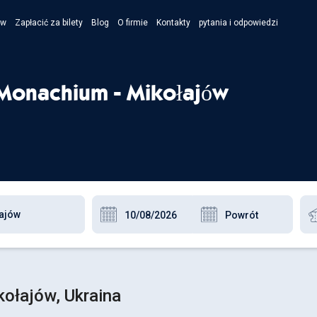
ów
Zapłacić za bilety
Blog
O firmie
Kontakty
pytania i odpowiedzi
- Укра
- Рус
Monachium - Mikołajów
- Pols
- Engl
ołajów, Ukraina