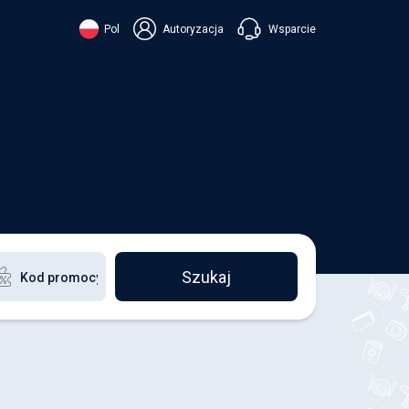
Wsparcie
Pol
Autoryzacja
їнська
ский
+38 098 815 44 44
ki
+48 508 154 444
+49 152 581 544 44
ish
Czatuj w Viberze
Chatbot w Telegramie
Czatuj w Messengerze
Szukaj