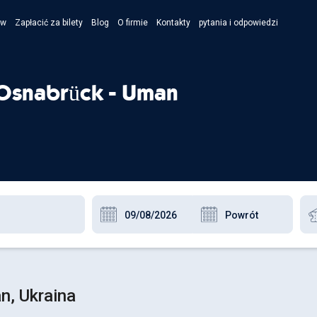
ów
Zapłacić za bilety
Blog
O firmie
Kontakty
pytania i odpowiedzi
- Укра
- Рус
 Osnabrück - Uman
- Pols
- Engl
n, Ukraina