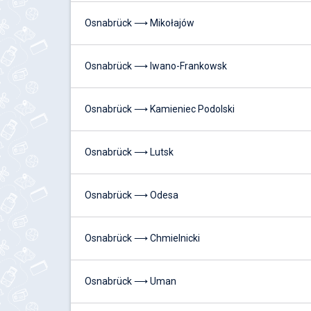
Osnabrück ⟶ Mikołajów
Osnabrück ⟶ Iwano-Frankowsk
Osnabrück ⟶ Kamieniec Podolski
Osnabrück ⟶ Lutsk
Osnabrück ⟶ Odesa
Osnabrück ⟶ Chmielnicki
Osnabrück ⟶ Uman