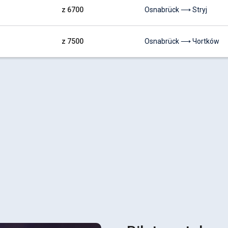
z 6700
Osnabrück ⟶ Stryj
z 7500
Osnabrück ⟶ Чortków