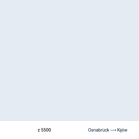
z 5500
Osnabrück ⟶ Kijów