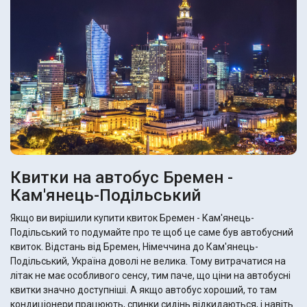
Квитки на автобус Бремен -
Кам'янець-Подільський
Якщо ви вирішили купити квиток Бремен - Кам'янець-
Подільський то подумайте про те щоб це саме був автобусний
квиток. Відстань від Бремен, Німеччина до Кам'янець-
Подільський, Україна доволі не велика. Тому витрачатися на
літак не має особливого сенсу, тим паче, що ціни на автобусні
квитки значно доступніші. А якщо автобус хороший, то там
кондиціонери працюють, спинки сидінь відкидаються, і навіть