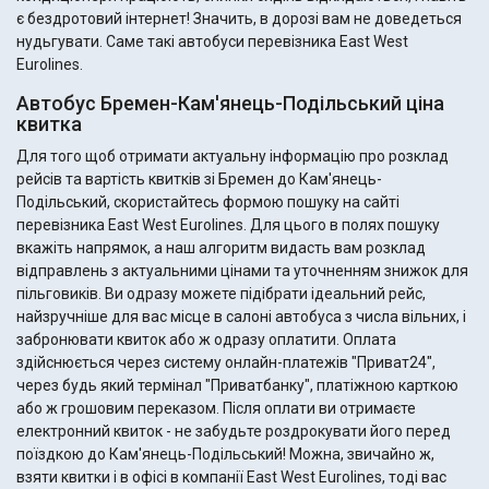
є бездротовий інтернет! Значить, в дорозі вам не доведеться
нудьгувати. Саме такі автобуси перевізника East West
Eurolines.
Автобус Бремен-Кам'янець-Подільський ціна
квитка
Для того щоб отримати актуальну інформацію про розклад
рейсів та вартість квитків зі Бремен до Кам'янець-
Подільський, скористайтесь формою пошуку на сайті
перевізника East West Eurolines. Для цього в полях пошуку
вкажіть напрямок, а наш алгоритм видасть вам розклад
відправлень з актуальними цінами та уточненням знижок для
пільговиків. Ви одразу можете підібрати ідеальний рейс,
найзручніше для вас місце в салоні автобуса з числа вільних, і
забронювати квиток або ж одразу оплатити. Оплата
здійснюється через систему онлайн-платежів "Приват24",
через будь який термінал "Приватбанку", платіжною карткою
або ж грошовим переказом. Після оплати ви отримаєте
електронний квиток - не забудьте роздрокувати його перед
поїздкою до Кам'янець-Подільський! Можна, звичайно ж,
взяти квитки і в офісі в компанії East West Eurolines, тоді вас