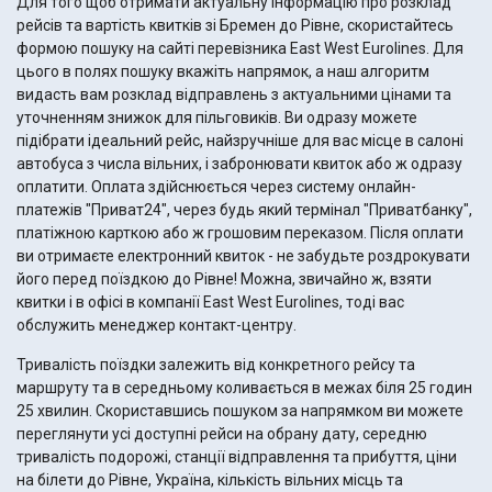
Для того щоб отримати актуальну інформацію про розклад
рейсів та вартість квитків зі Бремен до Рівне, скористайтесь
формою пошуку на сайті перевізника East West Eurolines. Для
цього в полях пошуку вкажіть напрямок, а наш алгоритм
видасть вам розклад відправлень з актуальними цінами та
уточненням знижок для пільговиків. Ви одразу можете
підібрати ідеальний рейс, найзручніше для вас місце в салоні
автобуса з числа вільних, і забронювати квиток або ж одразу
оплатити. Оплата здійснюється через систему онлайн-
платежів "Приват24", через будь який термінал "Приватбанку",
платіжною карткою або ж грошовим переказом. Після оплати
ви отримаєте електронний квиток - не забудьте роздрокувати
його перед поїздкою до Рівне! Можна, звичайно ж, взяти
квитки і в офісі в компанії East West Eurolines, тоді вас
обслужить менеджер контакт-центру.
Тривалість поїздки залежить від конкретного рейсу та
маршруту та в середньому коливається в межах біля 25 годин
25 хвилин. Скориставшись пошуком за напрямком ви можете
переглянути усі доступні рейси на обрану дату, середню
тривалість подорожі, станції відправлення та прибуття, ціни
на білети до Рівне, Україна, кількість вільних місць та