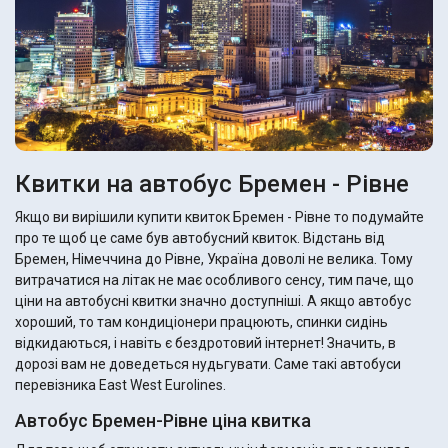
Квитки на автобус Бремен - Рівне
Якщо ви вирішили купити квиток Бремен - Рівне то подумайте
про те щоб це саме був автобусний квиток. Відстань від
Бремен, Німеччина до Рівне, Україна доволі не велика. Тому
витрачатися на літак не має особливого сенсу, тим паче, що
ціни на автобусні квитки значно доступніші. А якщо автобус
хороший, то там кондиціонери працюють, спинки сидінь
відкидаються, і навіть є бездротовий інтернет! Значить, в
дорозі вам не доведеться нудьгувати. Саме такі автобуси
перевізника East West Eurolines.
Автобус Бремен-Рівне ціна квитка