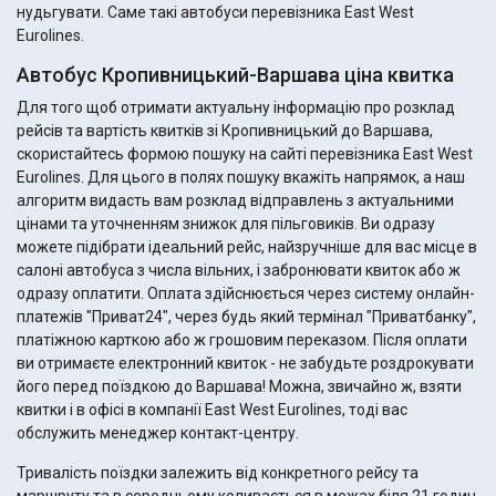
нудьгувати. Саме такі автобуси перевізника East West
Eurolines.
Автобус Кропивницький-Варшава ціна квитка
Для того щоб отримати актуальну інформацію про розклад
рейсів та вартість квитків зі Кропивницький до Варшава,
скористайтесь формою пошуку на сайті перевізника East West
Eurolines. Для цього в полях пошуку вкажіть напрямок, а наш
алгоритм видасть вам розклад відправлень з актуальними
цінами та уточненням знижок для пільговиків. Ви одразу
можете підібрати ідеальний рейс, найзручніше для вас місце в
салоні автобуса з числа вільних, і забронювати квиток або ж
одразу оплатити. Оплата здійснюється через систему онлайн-
платежів "Приват24", через будь який термінал "Приватбанку",
платіжною карткою або ж грошовим переказом. Після оплати
ви отримаєте електронний квиток - не забудьте роздрокувати
його перед поїздкою до Варшава! Можна, звичайно ж, взяти
квитки і в офісі в компанії East West Eurolines, тоді вас
обслужить менеджер контакт-центру.
Тривалість поїздки залежить від конкретного рейсу та