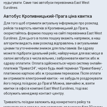
нудьгувати. Саме такі автобуси перевізника East West
Eurolines.
Автобус Кропивницький-Прага ціна квитка
Для того щоб отримати актуальну інформацію про розклад
рейсів та вартість квитків зі Кропивницький до Прага,
скористайтесь формою пошуку на сайті перевізника East West
Eurolines. Для цього в полях пошуку вкажіть напрямок, а наш
алгоритм видасть вам розклад відправлень з актуальними
цінами та уточненням знижок для пільговиків. Ви одразу
можете підібрати ідеальний рейс, найзручніше для вас місце в
салоні автобуса з числа вільних, і забронювати квиток або ж
одразу оплатити. Оплата здійснюється через систему онлайн-
платежів "Приват24", через будь який термінал "Приватбанку",
платіжною карткою або ж грошовим переказом. Після оплати
ви отримаєте електронний квиток - не забудьте роздрокувати
його перед поїздкою до Прага! Можна, звичайно ж, взяти
квитки і в офісі в компанії East West Eurolines, тоді вас
обслужить менеджер контакт-центру.
Тривалість поїздки залежить від конкретного рейсу та