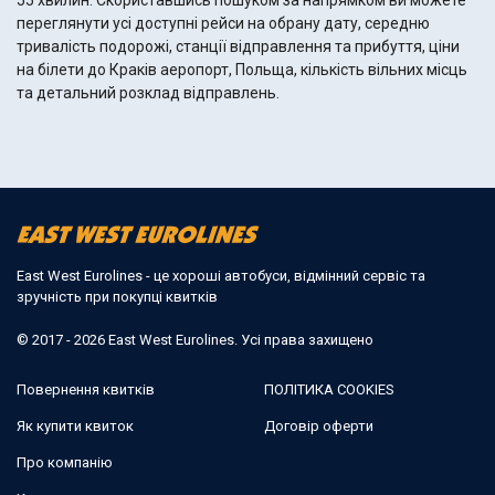
55 хвилин. Скориставшись пошуком за напрямком ви можете
переглянути усі доступні рейси на обрану дату, середню
тривалість подорожі, станції відправлення та прибуття, ціни
на білети до Краків аеропорт, Польща, кількість вільних місць
та детальний розклад відправлень.
East West Eurolines - це хороші автобуси, відмінний сервіс та
зручність при покупці квитків
© 2017 - 2026 East West Eurolines. Усі права захищено
Повернення квитків
ПОЛІТИКА COOKIES
Як купити квиток
Договір оферти
Про компанію