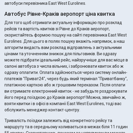
автобуси перевізника East West Eurolines.
Автобус Рівне-Краків аеропорт ціна квитка
Для того щоб отримати актуальну інформацію про розклад
рейсів та вартість квитків зі Рівне до Краків аеропорт,
скористайтесь формою пошуку на сайті перевізника East West
Eurolines. Для цього в полях пошуку вкажіть напрямок, а наш
алгоритм видасть вам розклад відправлень з актуальними
цінами та уточненням знижок для пільговиків. Ви одразу
можете підібрати ідеальний рейс, найзручніше для вас місце в
салоні автобуса з числа вільних, і забронювати квиток або ж
одразу оплатити. Оплата здійснюється через систему онлайн-
платежів "Приват24", через будь який термінал "Приватбанку",
платіжною карткою або ж грошовим переказом. Після оплати
ви отримаєте електронний квиток - не забудьте роздрокувати
його перед поїздкою до Краків аеропорт! Можна, звичайно ж,
взяти квитки і в офісі в компанії East West Eurolines, тоді вас
обслужить менеджер контакт-центру.
Тривалість поїздки залежить від конкретного рейсу та
маршруту та в середньому коливається в межах біля 11 годин