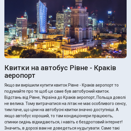
Квитки на автобус Рівне - Краків
аеропорт
Якщо ви вирішили купити квиток Рівне - Краків аеропорт то
подумайте про те щоб це саме був автобусний квиток.
Відстань від Рівне, Україна до Краків аеропорт, Польща доволі
не велика. Тому витрачатися на літак не має особливого сенсу,
тим паче, що ціни на автобусні квитки значно доступніші. А
якщо автобус хороший, то там кондиціонери працюють,
спинки сидінь відкидаються, і навіть є бездротовий інтернет!
Значить, в дорозі вам не доведеться нудьгувати. Саме такі