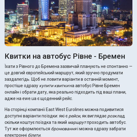
Квитки на автобус Рівне - Бремен
Їхати з Рівного до Бремена зазвичай планують не спонтанно —
це довгий європейський маршрут, який зручно продумати
заздалегідь. Щоб не ловити варіанти в останній момент,
простіше одразу
купити квитки
на автобус Рівне Бремен
онлайн і обрати дату, яка реально підходить під ваші плани,
адже на ewe.ua є щоденний рейс.
На сторінці компанії East West Eurolines можна подивитися
доступні варіанти поїздки: які є
рейси
, як виглядає
розклад
,
скільки коштує поїздка та який
маршрут
проходить автобус.
Тут же оформлюється
бронювання
і можна одразу забрати
електронні
білети
.