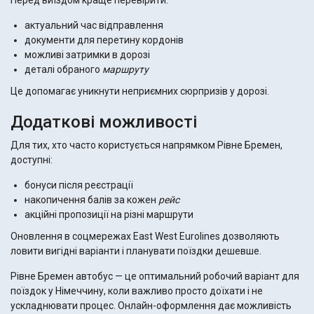
Перед виїздом краще перевірити:
актуальний час відправлення
документи для перетину кордонів
можливі затримки в дорозі
деталі обраного
маршруту
Це допомагає уникнути неприємних сюрпризів у дорозі.
Додаткові можливості
Для тих, хто часто користується напрямком Рівне Бремен,
доступні:
бонуси після реєстрації
накопичення балів за кожен
рейс
акційні пропозиції на різні маршрути
Оновлення в соцмережах East West Eurolines дозволяють
ловити вигідні варіанти і планувати поїздки дешевше.
Рівне Бремен автобус — це оптимальний робочий варіант для
поїздок у Німеччину, коли важливо просто доїхати і не
ускладнювати процес. Онлайн-оформлення дає можливість