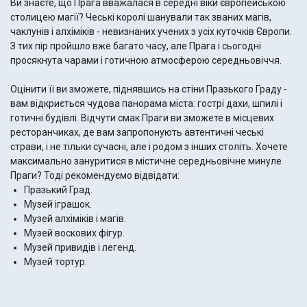
Ви знаєте, що Прага вважалася в середні віки європейською
столицею магії? Чеські королі шанували так званих магів,
чаклунів і алхіміків - невизнаних учених з усіх куточків Європи.
З тих пір пройшло вже багато часу, але Прага і сьогодні
просякнута чарами і готичною атмосферою середньовіччя.
Оцінити її ви зможете, піднявшись на стіни Празького Граду -
вам відкриється чудова панорама міста: гострі дахи, шпилі і
готичні будівлі. Відчути смак Праги ви зможете в місцевих
ресторанчиках, де вам запропонують автентичні чеські
страви, і не тільки сучасні, але і родом з інших століть. Хочете
максимально зануритися в містичне середньовічне минуле
Праги? Тоді рекомендуємо відвідати:
Празький Град.
Музей іграшок.
Музей алхіміків і магів.
Музей воскових фігур.
Музей привидів і легенд.
Музей тортур.