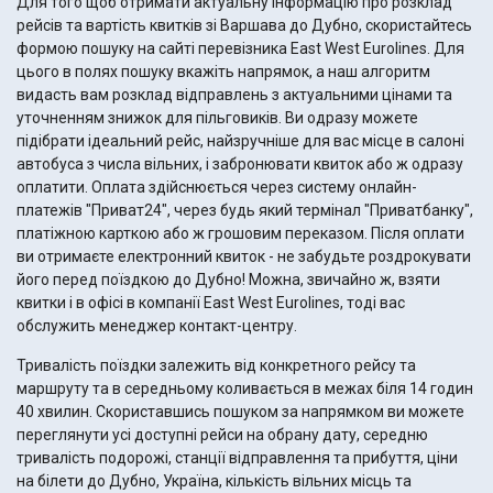
Для того щоб отримати актуальну інформацію про розклад
рейсів та вартість квитків зі Варшава до Дубно, скористайтесь
формою пошуку на сайті перевізника East West Eurolines. Для
цього в полях пошуку вкажіть напрямок, а наш алгоритм
видасть вам розклад відправлень з актуальними цінами та
уточненням знижок для пільговиків. Ви одразу можете
підібрати ідеальний рейс, найзручніше для вас місце в салоні
автобуса з числа вільних, і забронювати квиток або ж одразу
оплатити. Оплата здійснюється через систему онлайн-
платежів "Приват24", через будь який термінал "Приватбанку",
платіжною карткою або ж грошовим переказом. Після оплати
ви отримаєте електронний квиток - не забудьте роздрокувати
його перед поїздкою до Дубно! Можна, звичайно ж, взяти
квитки і в офісі в компанії East West Eurolines, тоді вас
обслужить менеджер контакт-центру.
Тривалість поїздки залежить від конкретного рейсу та
маршруту та в середньому коливається в межах біля 14 годин
40 хвилин. Скориставшись пошуком за напрямком ви можете
переглянути усі доступні рейси на обрану дату, середню
тривалість подорожі, станції відправлення та прибуття, ціни
на білети до Дубно, Україна, кількість вільних місць та