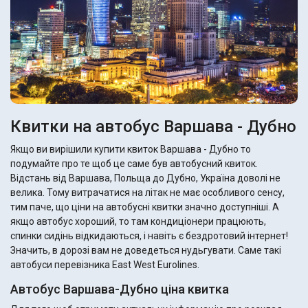
Квитки на автобус Варшава - Дубно
Якщо ви вирішили купити квиток Варшава - Дубно то
подумайте про те щоб це саме був автобусний квиток.
Відстань від Варшава, Польща до Дубно, Україна доволі не
велика. Тому витрачатися на літак не має особливого сенсу,
тим паче, що ціни на автобусні квитки значно доступніші. А
якщо автобус хороший, то там кондиціонери працюють,
спинки сидінь відкидаються, і навіть є бездротовий інтернет!
Значить, в дорозі вам не доведеться нудьгувати. Саме такі
автобуси перевізника East West Eurolines.
Автобус Варшава-Дубно ціна квитка