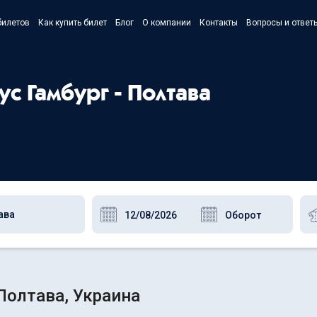
билетов
Как купить билет
Блог
О компании
Контакты
Вопросы и ответ
- Українс
- Русский
ус Гамбург - Полтава
- Polski
- English
Полтава, Украина