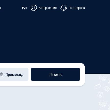
Поддержка
ы
Рус
Авторизация
ька
+38 098 815 44 44
+48 508 154 444
+49 152 581 544 44
Чат в Viber
Чатбот в Telegram
Чат в Messenger
Поиск