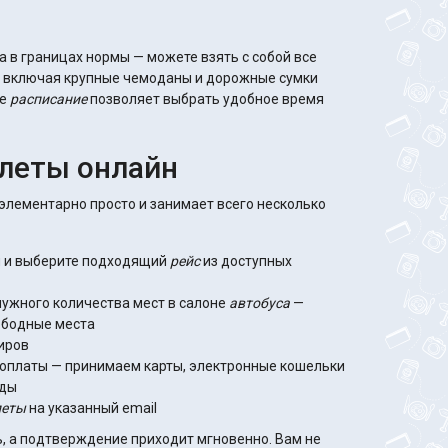
а в границах нормы — можете взять с собой все
, включая крупные чемоданы и дорожные сумки
ое
расписание
позволяет выбрать удобное время
илеты онлайн
 элементарно просто и занимает всего несколько
я и выберите подходящий
рейс
из доступных
ужного количества мест в салоне
автобуса
—
ободные места
иров
 оплаты — принимаем карты, электронные кошельки
оды
леты
на указанный email
ть, а подтверждение приходит мгновенно. Вам не