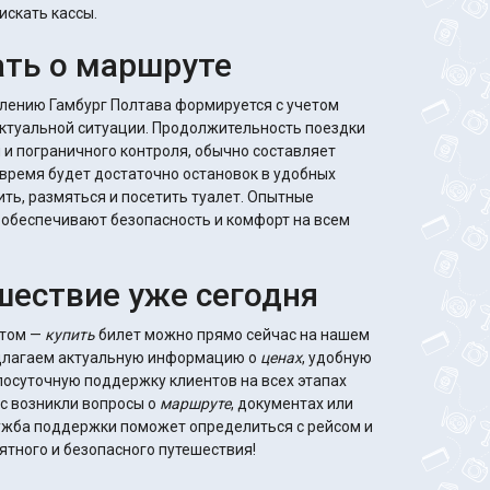
искать кассы.
ать о маршруте
лению Гамбург Полтава формируется с учетом
актуальной ситуации. Продолжительность поездки
 и пограничного контроля, обычно составляет
о время будет достаточно остановок в удобных
ить, размяться и посетить туалет. Опытные
обеспечивают безопасность и комфорт на всем
шествие уже сегодня
отом —
купить
билет можно прямо сейчас на нашем
едлагаем актуальную информацию о
ценах
, удобную
лосуточную поддержку клиентов на всех этапах
ас возникли вопросы о
маршруте
, документах или
лужба поддержки поможет определиться с рейсом и
тного и безопасного путешествия!