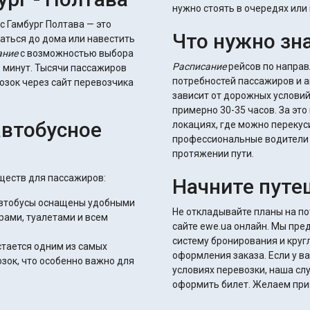
нужно стоять в очередях или 
с Гамбург Полтава — это
Что нужно зн
аться до дома или навестить
ание
с возможностью выбора
Расписание
рейсов по направ
о минут. Тысячи пассажиров
потребностей пассажиров и 
зок через сайт перевозчика
зависит от дорожных условий
примерно 30-35 часов. За эт
автобусное
локациях, где можно перекус
профессиональные водители 
протяжении пути.
ществ для пассажиров:
Начните путе
автобусы оснащены удобными
Не откладывайте планы на п
рами, туалетами и всем
сайте ewe.ua онлайн. Мы пр
систему бронирования и круг
стается одним из самых
оформления заказа. Если у в
ок, что особенно важно для
условиях перевозки, наша с
оформить билет. Желаем прия