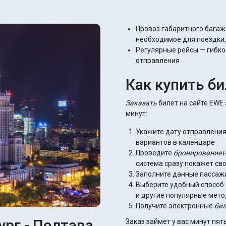
Провоз габаритного багаж
необходимое для поездки
Регулярные рейсы — гибк
отправления
Как купить б
Заказать
билет на сайте EWE
минут:
Укажите дату отправлени
вариантов в календаре
Проведите
бронирование
н
система сразу покажет св
Заполните данные пассаж
Выберите удобный способ
и другие популярные мет
Получите электронные
би
ург - Полтава
Заказ займет у вас минут пя