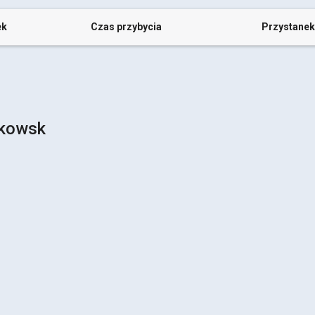
ek
Czas przybycia
Przystanek
nkowsk