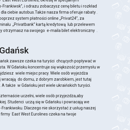
y East West Eurolines, określij w specjalnym
-Frankiwsk”, i odrazu zobaczysz cenę biletu i rozkład
la ciebie autobus.Także nasza firma oferuje rabaty .
oprzez system płatności online „Privat24”, za
inalu „Privatbank” kartą kredytową lub przelewem
y otrzymasz na swojego e-maila bilet elektroniczny .
 Gdańsk
ańsk zawsze czeka na turyści chcących popływać w
asta. W Gdańsku koncentruje się większość przemysłu w
najdziesz wiele miejsc pracy. Wiele osób wyjeżdża
 wracają do domu, z dobrym zarobkiem, jest tutaj
. A także w Gdańsku jest wiele ukraińskich turyści.
zternaście uczelni, wiele osób przyjeżdża,aby
iej. Studenci uczą się w Gdańsku i powracają we
-Frankiwsku. Dlaczego nie skorzystać z usług naszej
firmy East West Eurolines czeka na twoje