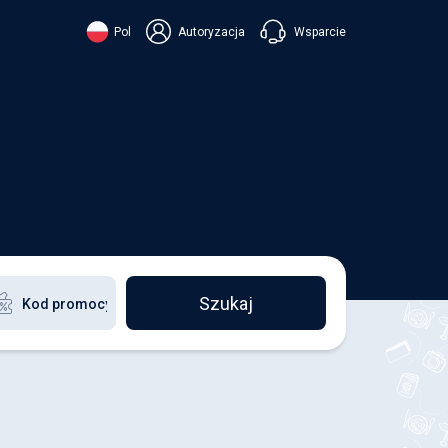
Wsparcie
Pol
Autoryzacja
їнська
ский
+38 098 815 44 44
ki
+48 508 154 444
+49 152 581 544 44
ish
Czatuj w Viberze
Chatbot w Telegramie
Czatuj w Messengerze
Szukaj