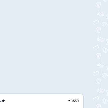
wsk
z 3550