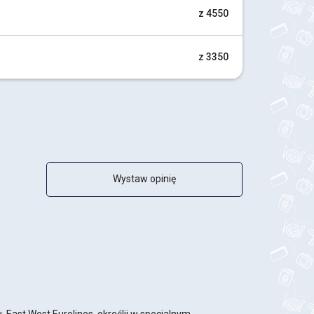
z 4550
z 3350
Wystaw opinię