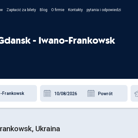
ów
Zapłacić za bilety
Blog
O firmie
Kontakty
pytania i odpowiedzi
- Укра
- Рус
Gdansk - Iwano-Frankowsk
- Pols
- Engl
rankowsk, Ukraina