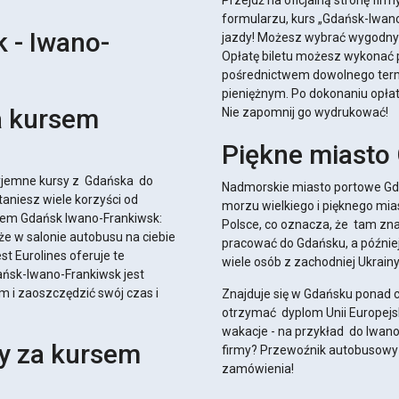
Przejdź na oficjalną stronę firm
formularzu, kurs „Gdańsk-Iwano
 - Iwano-
jazdy! Możesz wybrać wygodny d
Opłatę biletu możesz wykonać p
pośrednictwem dowolnego term
pieniężnym. Po dokonaniu opłat
a kursem
Nie zapomnij go wydrukować!
Piękne miasto
zyjemne kursy z Gdańska do
Nadmorskie miasto portowe Gd
aniesz wiele korzyści od
morzu wielkiego i pięknego mi
sem Gdańsk Iwano-Frankiwsk:
Polsce, co oznacza, że ​​ tam z
kże w salonie autobusu na ciebie
pracować do Gdańsku, a później
st Eurolines oferuje te
wiele osób z zachodniej Ukrainy
ańsk-Iwano-Frankiwsk jest
 i zaoszczędzić swój czas i
Znajduje się w Gdańsku ponad c
otrzymać dyplom Unii Europejsk
wakacje - na przykład do Iwano
wy za kursem
firmy? Przewoźnik autobusowy 
zamówienia!