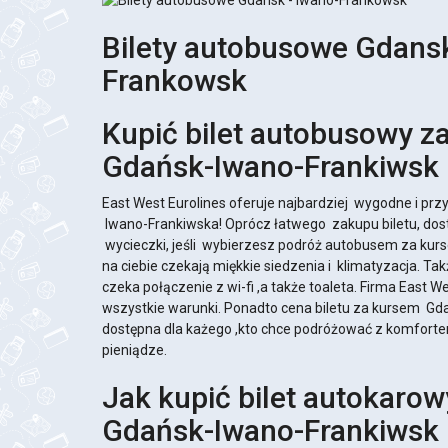
Bilety autobusowe Gdansk
Frankowsk
Kupić bilet autobusowy z
Gdańsk-Iwano-Frankiwsk
East West Eurolines oferuje najbardziej wygodne i pr
Iwano-Frankiwska! Oprócz łatwego zakupu biletu, dost
wycieczki, jeśli wybierzesz podróż autobusem za kur
na ciebie czekają miękkie siedzenia i klimatyzacja. Ta
czeka połączenie z wi-fi ,a także toaleta. Firma East We
wszystkie warunki. Ponadto cena biletu za kursem Gd
dostępna dla każego ,kto chce podróżować z komfortem
pieniądze.
Jak kupić bilet autokaro
Gdańsk-Iwano-Frankiwsk