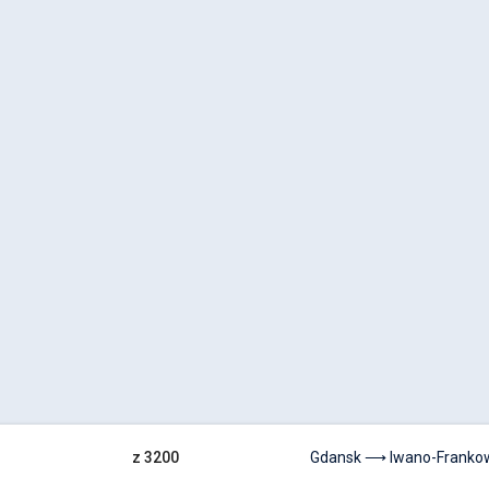
z 3200
Gdansk ⟶ Iwano-Franko