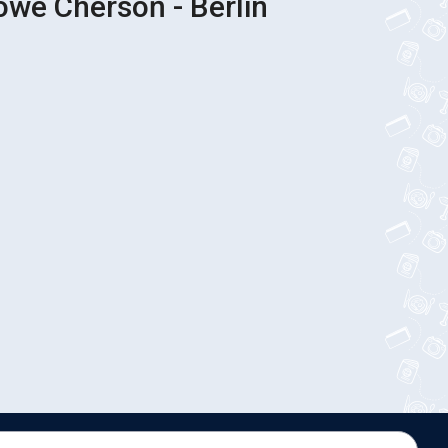
owe Chersoń - Berlin