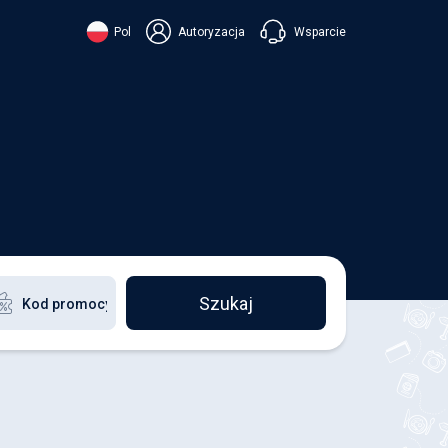
Wsparcie
Pol
Autoryzacja
їнська
ский
+38 098 815 44 44
ki
+48 508 154 444
+49 152 581 544 44
ish
Czatuj w Viberze
Chatbot w Telegramie
Czatuj w Messengerze
Szukaj