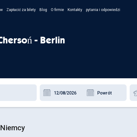
ów
Zapłacić za bilety
Blog
O firmie
Kontakty
pytania i odpowiedzi
- Укра
- Рус
hersoń - Berlin
- Pols
- Engl
, Niemcy