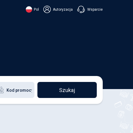
Wsparcie
Pol
Autoryzacja
їнська
ский
+38 098 815 44 44
ki
+48 508 154 444
+49 152 581 544 44
ish
Czatuj w Viberze
Chatbot w Telegramie
Czatuj w Messengerze
Szukaj