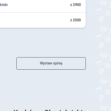
olski
z 2900
z 2500
Wystaw opinię