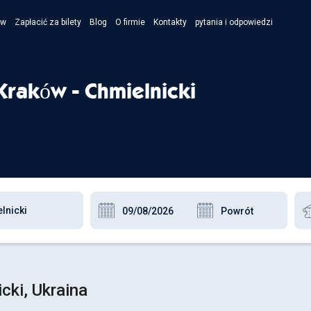
ów
Zapłacić za bilety
Blog
O firmie
Kontakty
pytania i odpowiedzi
- Укра
- Рус
raków - Chmielnicki
- Pols
- Engl
cki, Ukraina