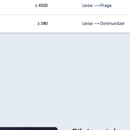
z 4500
Lwów ⟶ Praga
z 380
Lwów ⟶ Dortmundzie