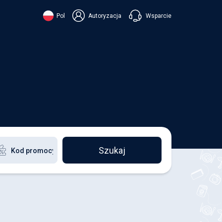
Wsparcie
Pol
Autoryzacja
їнська
ский
+38 098 815 44 44
ki
+48 508 154 444
+49 152 581 544 44
ish
Czatuj w Viberze
Chatbot w Telegramie
Czatuj w Messengerze
Szukaj