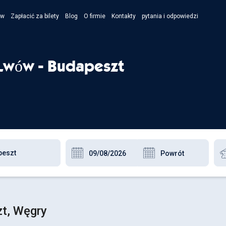
ów
Zapłacić za bilety
Blog
O firmie
Kontakty
pytania i odpowiedzi
- Укра
- Рус
Lwów - Budapeszt
- Pols
- Engl
t, Węgry