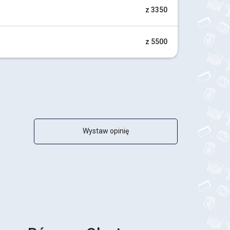
z 3350
z 5500
Wystaw opinię