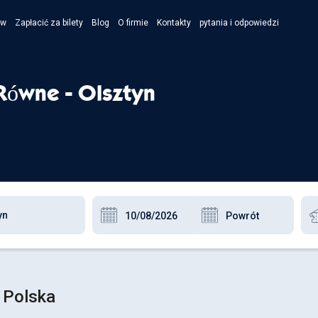
ów
Zapłacić za bilety
Blog
O firmie
Kontakty
pytania i odpowiedzi
- Укра
- Рус
Równe - Olsztyn
- Pols
- Engl
 Polska