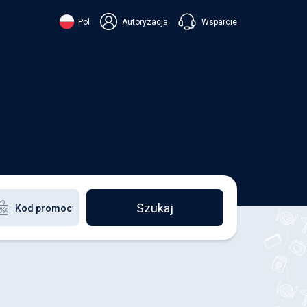
Wsparcie
Pol
Autoryzacja
їнська
ский
+38 098 815 44 44
ki
+48 508 154 444
+49 152 581 544 44
ish
Czatuj w Viberze
Chatbot w Telegramie
Czatuj w Messengerze
Szukaj