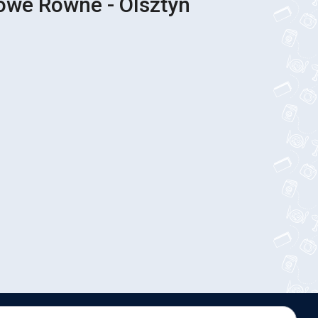
owe Równe - Olsztyn