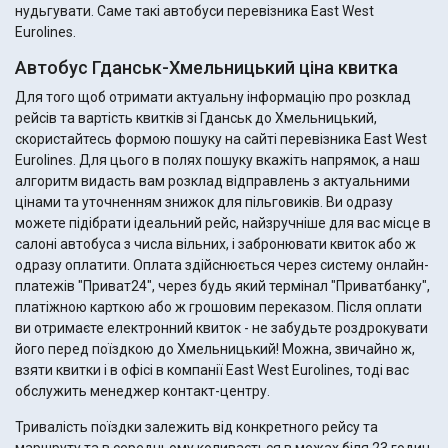
нудьгувати. Саме такі автобуси перевізника East West
Eurolines.
Автобус Гданськ-Хмельницький ціна квитка
Для того щоб отримати актуальну інформацію про розклад
рейсів та вартість квитків зі Гданськ до Хмельницький,
скористайтесь формою пошуку на сайті перевізника East West
Eurolines. Для цього в полях пошуку вкажіть напрямок, а наш
алгоритм видасть вам розклад відправлень з актуальними
цінами та уточненням знижок для пільговиків. Ви одразу
можете підібрати ідеальний рейс, найзручніше для вас місце в
салоні автобуса з числа вільних, і забронювати квиток або ж
одразу оплатити. Оплата здійснюється через систему онлайн-
платежів "Приват24", через будь який термінал "Приватбанку",
платіжною карткою або ж грошовим переказом. Після оплати
ви отримаєте електронний квиток - не забудьте роздрокувати
його перед поїздкою до Хмельницький! Можна, звичайно ж,
взяти квитки і в офісі в компанії East West Eurolines, тоді вас
обслужить менеджер контакт-центру.
Тривалість поїздки залежить від конкретного рейсу та