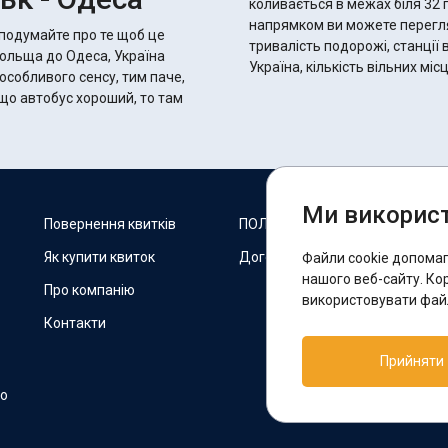
коливається в межах біля 32 годин 50 хвилин.
напрямком ви можете переглян
 подумайте про те щоб це
тривалість подорожі, станції 
Польща до Одеса, Україна
Україна, кількість вільних мі
 особливого сенсу, тим паче,
Ми використ
М
Повернення квитків
ПОЛІТИКА COOKIES
Як купити квиток
Договір оферти
Файли cookie допома
F
нашого веб-сайту. Ко
Про компанію
використовувати файл
Контакти
П
Прийняти
T
но