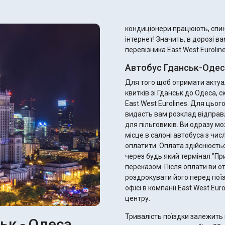
кондиціонери працюють, спинк
інтернет! Значить, в дорозі в
перевізника East West Euroline
Автобус Гданськ-Одеса
Для того щоб отримати актуал
квитків зі Гданськ до Одеса,
East West Eurolines. Для цьо
видасть вам розклад відправ
для пільговиків. Ви одразу можете підібрати ідеальний рейс, найзручніше для вас
місце в салоні автобуса з чис
оплатити. Оплата здійснюєтьс
через будь який термінал "П
переказом. Після оплати ви отримаєте електронний квиток - не забудьте
роздрокувати його перед поїз
офісі в компанії East West Eu
центру.
Тривалість поїздки залежить 
ьк - Одеса