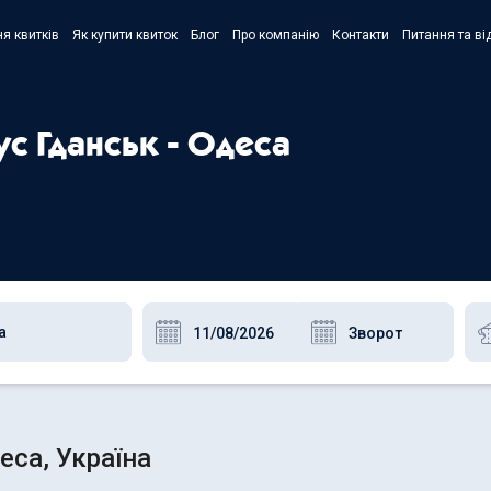
я квитків
Як купити квиток
Блог
Про компанію
Контакти
Питання та ві
- Украї
- Русск
ус Гданськ - Одеса
- Polski
- Englis
еса, Україна