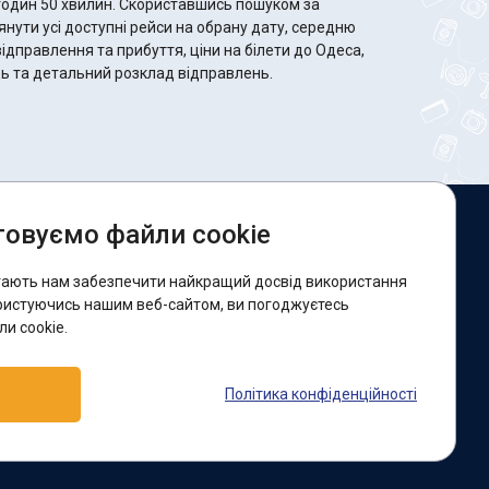
 Скориставшись пошуком за
ути усі доступні рейси на обрану дату, середню
відправлення та прибуття, ціни на білети до Одеса,
сць та детальний розклад відправлень.
овуємо файли cookie
и в соцмережах:
гають нам забезпечити найкращий досвід використання
acebook
ристуючись нашим веб-сайтом, ви погоджуєтесь
и cookie.
ідтримка:
Політика конфіденційності
elegram-бот
Viber
Messenger