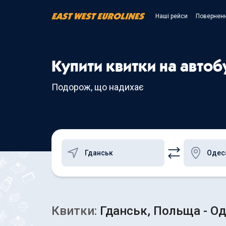
Наші рейси
Поверненн
Купити квитки на автоб
Подорож, що надихає
Квитки:
Гданськ, Польща - Од