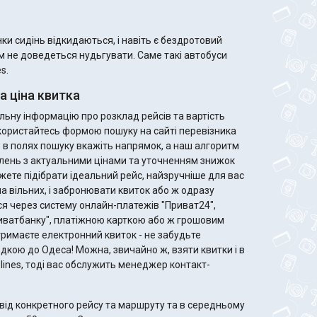
и сидінь відкидаються, і навіть є бездротовий
ам не доведеться нудьгувати. Саме такі автобуси
s.
 ціна квитка
ьну інформацію про розклад рейсів та вартість
 скористайтесь формою пошуку на сайті перевізника
го в полях пошуку вкажіть напрямок, а наш алгоритм
лень з актуальними цінами та уточненням знижок
ла вільних, і забронювати квиток або ж одразу
я через систему онлайн-платежів "Приват24",
риватбанку", платіжною карткою або ж грошовим
дкою до Одеса! Можна, звичайно ж, взяти квитки і в
rolines, тоді вас обслужить менеджер контакт-
від конкретного рейсу та маршруту та в середньому