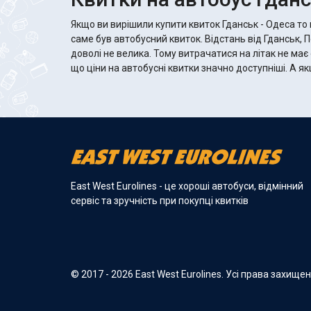
Якщо ви вирішили купити квиток Гданськ - Одеса то
саме був автобусний квиток. Відстань від Гданськ, 
доволі не велика. Тому витрачатися на літак не має
що ціни на автобусні квитки значно доступніші. А якщо автобус хороший, то там
East West Eurolines - це хороші автобуси, відмінний
сервіс та зручність при покупці квитків
© 2017 - 2026 East West Eurolines. Усі права захище