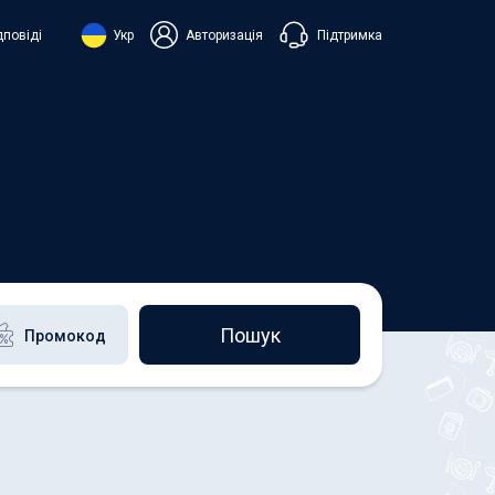
Підтримка
дповіді
Укр
Авторизація
нська
ий
+38 098 815 44 44
+48 508 154 444
+49 152 581 544 44
h
Чат в Viber
Чатбот в Telegram
Чат в Messenger
Пошук