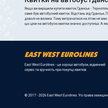
Якщо ви вирішили купити квиток Гданськ - Тернопіл
саме був автобусний квиток. Відстань від Гданськ, 
доволі не велика. Тому витрачатися на літак не має
що ціни на автобусні квитки значно доступніші. А якщо автобус хороший, то там
East West Eurolines - це хороші автобуси, відмінний
сервіс та зручність при покупці квитків
© 2017 - 2026 East West Eurolines. Усі права захище