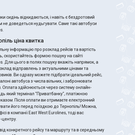
и сидінь відкидаються, і навіть є бездротовий
ам не доведеться нудьгувати. Саме такі автобуси
s.
піль ціна квитка
ьну інформацію про розклад рейсів та вартість
іль, скористайтесь формою пошуку на сайті
es. Для цього в полях пошуку вкажіть напрямок, а
зклад відправлень з актуальними цінами та
ідеальний рейс,
алоні автобуса з числа вільних, і забронювати
. Оплата здійснюється через систему онлайн-
удь який термінал "Приватбанку", платіжною
те електронний
увати його перед поїздкою до Тернопіль! Можна,
ісі в компанії East West Eurolines, тоді вас
-центру.
від конкретного рейсу та маршруту та в середньому