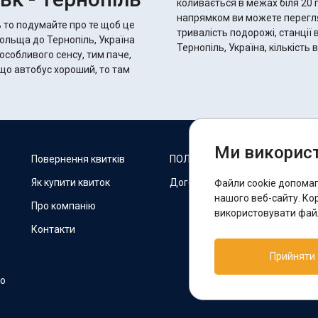
коливається в межах біля 20 годин 45 хвилин.
напрямком ви можете переглян
ь то подумайте про те щоб це
тривалість подорожі, станції 
Польща до Тернопіль, Україна
Тернопіль, Україна, кількість
 особливого сенсу, тим паче,
Ми використ
М
Повернення квитків
ПОЛІТИКА COOKIES
Як купити квиток
Договір оферти
Файли cookie допома
F
нашого веб-сайту. Ко
Про компанію
використовувати файл
Контакти
П
Прийняти
T
но