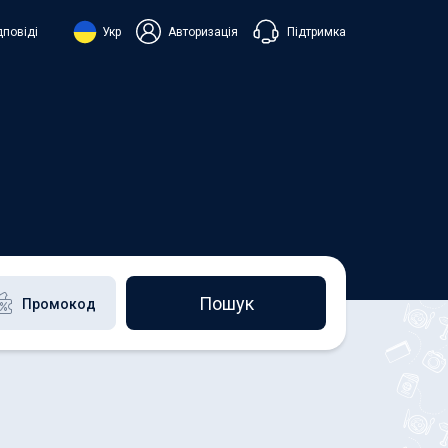
Підтримка
дповіді
Укр
Авторизація
нська
ий
+38 098 815 44 44
+48 508 154 444
+49 152 581 544 44
h
Чат в Viber
Чатбот в Telegram
Чат в Messenger
Пошук