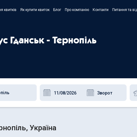
я квитків
Як купити квиток
Блог
Про компанію
Контакти
Питання та ві
- Украї
- Русск
ус Гданськ - Тернопіль
- Polski
- Englis
рнопіль, Україна