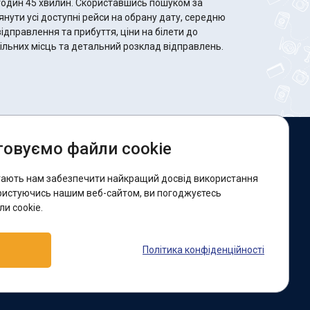
 Скориставшись пошуком за
ути усі доступні рейси на обрану дату, середню
відправлення та прибуття, ціни на білети до
 вільних місць та детальний розклад відправлень.
овуємо файли cookie
и в соцмережах:
гають нам забезпечити найкращий досвід використання
acebook
ристуючись нашим веб-сайтом, ви погоджуєтесь
и cookie.
ідтримка:
Політика конфіденційності
elegram-бот
Viber
Messenger