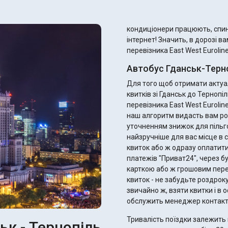
кондиціонери працюють, спинк
інтернет! Значить, в дорозі в
перевізника East West Euroline
Автобус Гданськ-Терно
Для того щоб отримати актуал
квитків зі Гданськ до Терноп
перевізника East West Eurolin
наш алгоритм видасть вам ро
уточненням знижок для пільговиків. Ви одразу можете підібрати 
найзручніше для вас місце в с
квиток або ж одразу оплатити
платежів "Приват24", через б
карткою або ж грошовим переказом. Після оплати ви отримає
квиток - не забудьте роздрок
звичайно ж, взяти квитки і в оф
обслужить менеджер контакт
Тривалість поїздки залежить 
ьк - Тернопіль