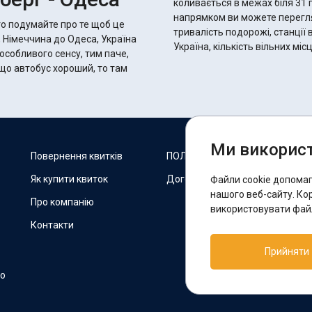
коливається в межах біля 31 годин 10 хвилин.
напрямком ви можете переглян
то подумайте про те щоб це
тривалість подорожі, станції 
, Німеччина до Одеса, Україна
Україна, кількість вільних мі
 особливого сенсу, тим паче,
Ми використ
М
Повернення квитків
ПОЛІТИКА COOKIES
Як купити квиток
Договір оферти
Файли cookie допома
F
нашого веб-сайту. Ко
Про компанію
використовувати файл
Контакти
П
Прийняти
T
но