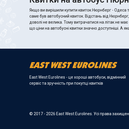
Якщо ви вирішили купити квиток Нюрнберг - Одеса 
саме був автобусний квиток. Відстань від Нюрнберг
доволі не велика. Тому витрачатися на літак не має
що ціни на автобусні квитки значно доступніші. А якщо автобус хороший, то там
East West Eurolines - це хороші автобуси, відмінний
сервіс та зручність при покупці квитків
© 2017 - 2026 East West Eurolines. Усі права захище