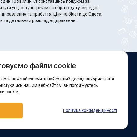
 Скориставшись пошуком за
ути усі доступні рейси на обрану дату, середню
відправлення та прибуття, ціни на білети до Одеса,
сць та детальний розклад відправлень.
овуємо файли cookie
и в соцмережах:
гають нам забезпечити найкращий досвід використання
acebook
ристуючись нашим веб-сайтом, ви погоджуєтесь
и cookie.
ідтримка:
Політика конфіденційності
elegram-бот
Viber
Messenger