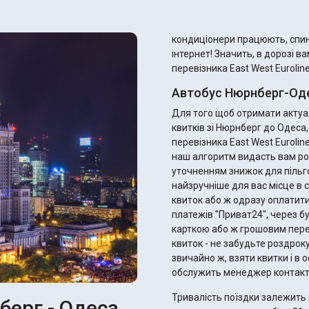
кондиціонери працюють, спинк
інтернет! Значить, в дорозі в
перевізника East West Euroline
Автобус Нюрнберг-Оде
Для того щоб отримати актуал
квитків зі Нюрнберг до Одеса
перевізника East West Eurolin
наш алгоритм видасть вам ро
уточненням знижок для пільговиків. Ви одразу можете підібрати 
найзручніше для вас місце в с
квиток або ж одразу оплатити
платежів "Приват24", через б
карткою або ж грошовим переказом. Після оплати ви отримає
квиток - не забудьте роздрок
звичайно ж, взяти квитки і в оф
обслужить менеджер контакт
Тривалість поїздки залежить 
берг - Одеса