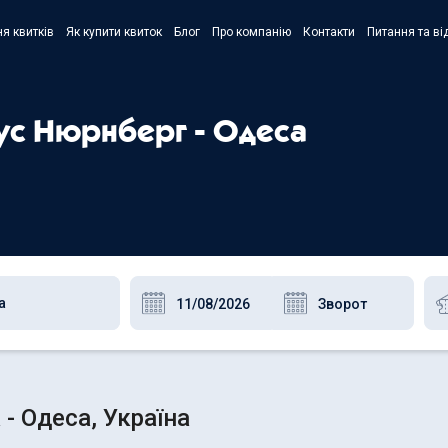
я квитків
Як купити квиток
Блог
Про компанію
Контакти
Питання та ві
- Украї
- Русск
бус Нюрнберг - Одеса
- Polski
- Englis
- Одеса, Україна