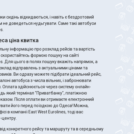
и сидінь відкидаються, і навіть є бездротовий
ам не доведеться нудьгувати. Саме такі автобуси
s.
са ціна квитка
ьну інформацію про розклад рейсів та вартість
, скористайтесь формою пошуку на сайті
es. Для цього в полях пошуку вкажіть напрямок, а
зклад відправлень з актуальними цінами та
ідеальний рейс,
алоні автобуса з числа вільних, і забронювати
. Оплата здійснюється через систему онлайн-
удь який термінал "Приватбанку", платіжною
те електронний
увати його перед поїздкою до Одеса! Можна,
ісі в компанії East West Eurolines, тоді вас
-центру.
від конкретного рейсу та маршруту та в середньому