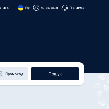
Підтримка
дповіді
Укр
Авторизація
нська
ий
+38 098 815 44 44
+48 508 154 444
+49 152 581 544 44
h
Чат в Viber
Чатбот в Telegram
Чат в Messenger
Пошук